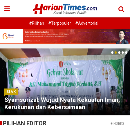
#Pilihan
#Terpopuler
#Advertorial
SIAK
Syamsurizal: Wujud Nyata Kekuatan Iman,
Kerukunan dan Kebersamaan
PILIHAN EDITOR
+INDEKS