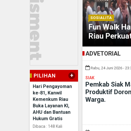
SOSIALITA
 Kemenkum Riau Buka
Fun Walk Ha
ukum Gratis
Riau Perkua
ADVETORIAL
Rabu, 24 Juni 2026 - 23
+
PILIHAN
SIAK
Pemkab Siak Ma
Hari Pengayoman
Produktif Doro
ke-81, Kanwil
Warga.
Kemenkum Riau
Buka Layanan KI,
AHU dan Bantuan
Hukum Gratis
Dibaca : 148 Kali