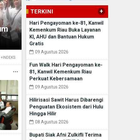
+
TERKINI
RIAU
Hari Pengayoman ke-81, Kanwil
um
Hilirisasi Sawit Harus Dibare
Kemenkum Riau Buka Layanan
dari Hulu Hingga Hilir
KI, AHU dan Bantuan Hukum
Gratis
09 Agustus 2026
+INDEKS
Fun Walk Hari Pengayoman ke-
81, Kanwil Kemenkum Riau
Perkuat Kebersamaan
09 Agustus 2026
Hilirisasi Sawit Harus Dibarengi
Penguatan Ekosistem dari Hulu
Hingga Hilir
08 Agustus 2026
Bupati Siak Afni Zulkifli Terima