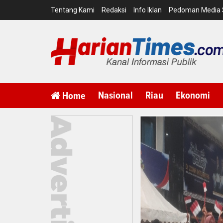
Tentang Kami
Redaksi
Info Iklan
Pedoman Media 
Nasional
Riau
Ekonomi
Home