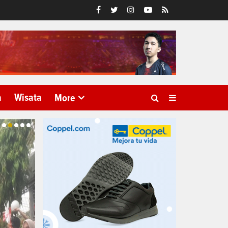
a
Wisata
More