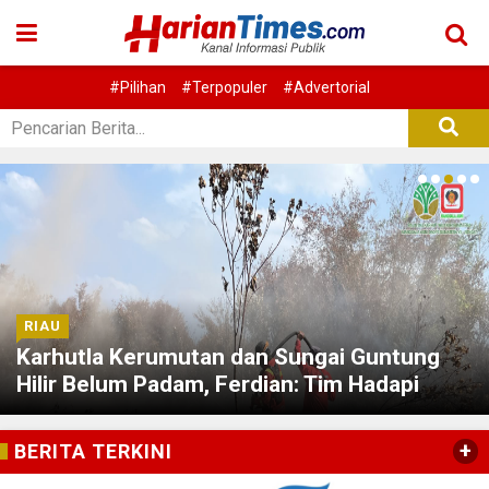
#Pilihan
#Terpopuler
#Advertorial
RIAU
Karhutla Kerumutan dan Sungai Guntung
Hilir Belum Padam, Ferdian: Tim Hadapi
Sejumlah Tantangan
+
BERITA TERKINI