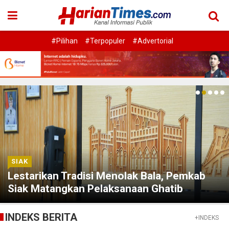
#Pilihan
#Terpopuler
#Advertorial
SIAK
Lestarikan Tradisi Menolak Bala, Pemkab
Siak Matangkan Pelaksanaan Ghatib
Beghanyut
INDEKS BERITA
+INDEKS