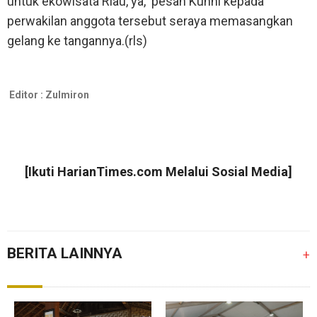
untuk ekowisata Riau, ya,’’ pesan Kunni kepada
perwakilan anggota tersebut seraya memasangkan
gelang ke tangannya.(rls)
Editor :
Zulmiron
[Ikuti
HarianTimes.com
Melalui Sosial Media]
BERITA LAINNYA
+