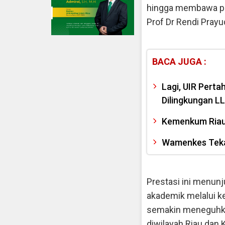
hingga membawa pula
Prof Dr Rendi Prayu
BACA JUGA :
Lagi, UIR Pert
Dilingkungan LL
Kemenkum Riau 
Wamenkes Tekan
Prestasi ini menun
akademik melalui ke
semakin meneguhkan
diwilayah Riau dan