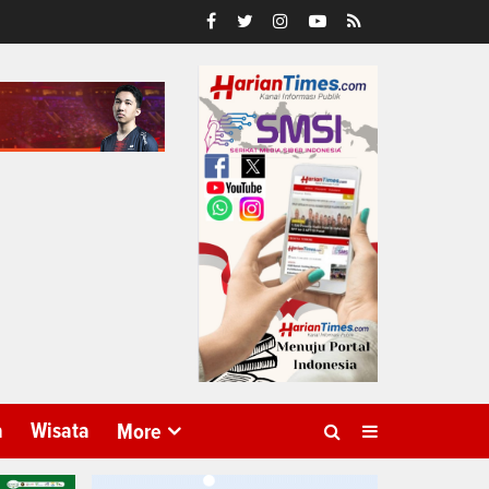
a
Wisata
More