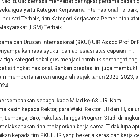
uir.ac.id, UIR berhasil menyabet peringkat pertama pada ti
sekaligus yaitu Kategori Kerjasama Internasional Terbaik,
Industri Terbaik, dan Kategori Kerjasama Pemerintah ata
asyarakat (LSM) Terbaik.
sama dan Urusan Internasional (BKUI) UIR Assoc Prof Dr 
yampaikan rasa syukur dan apresiasi atas capaian ini.
da tiga kategori sekaligus menjadi cambuk semangat bagi
tisi tingkat nasional. Bahkan prestasi ini juga membukt
lam mempertahankan anugerah sejak tahun 2022, 2023, s
024.
 persembahkan sebagai kado Milad ke-63 UIR. Kami
kasih kepada Rektor, para Wakil Rektor I, II dan III, selu
n, Lembaga, Biro, Fakultas, hingga Program Studi di lingk
f melaksanakan dan melaporkan kerja sama. Tidak lupa ap
kan kepada tim BKUI UIR yang bekerja keras dan kerja c