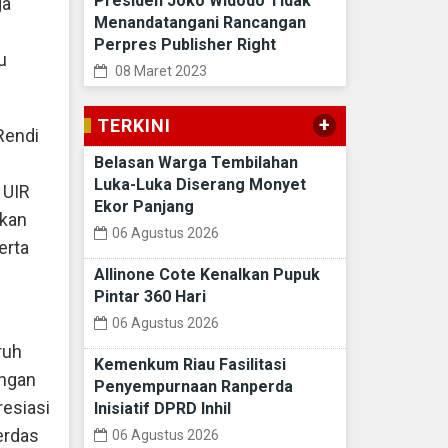
Presiden Joko Widodo Tidak
ga
Menandatangani Rancangan
Perpres Publisher Right
u
08 Maret 2023
+
TERKINI
Rendi
Belasan Warga Tembilahan
Luka-Luka Diserang Monyet
 UIR
Ekor Panjang
ikan
06 Agustus 2026
erta
Allinone Cote Kenalkan Pupuk
Pintar 360 Hari
06 Agustus 2026
ruh
Kemenkum Riau Fasilitasi
ungan
Penyempurnaan Ranperda
resiasi
Inisiatif DPRD Inhil
erdas
06 Agustus 2026