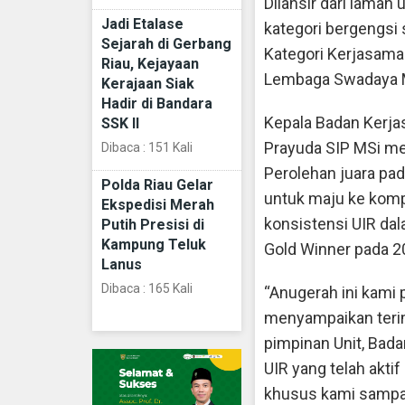
Dilansir dari laman 
Jadi Etalase
kategori bergengsi 
Sejarah di Gerbang
Kategori Kerjasama 
Riau, Kejayaan
Lembaga Swadaya M
Kerajaan Siak
Hadir di Bandara
Kepala Badan Kerja
SSK II
Prayuda SIP MSi men
Dibaca : 151 Kali
Perolehan juara pa
Polda Riau Gelar
untuk maju ke kompe
Ekspedisi Merah
konsistensi UIR da
Putih Presisi di
Kampung Teluk
Gold Winner pada 2
Lanus
Dibaca : 165 Kali
“Anugerah ini kami
menyampaikan terima 
pimpinan Unit, Bada
UIR yang telah akti
khusus kami sampai