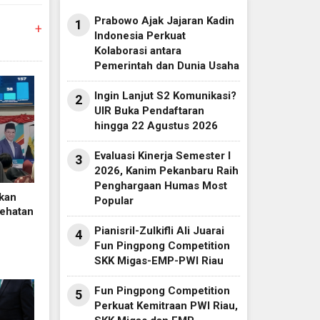
Prabowo Ajak Jajaran Kadin
1
+
Indonesia Perkuat
Kolaborasi antara
Pemerintah dan Dunia Usaha
Ingin Lanjut S2 Komunikasi?
2
UIR Buka Pendaftaran
hingga 22 Agustus 2026
Evaluasi Kinerja Semester I
3
2026, Kanim Pekanbaru Raih
Penghargaan Humas Most
kan
Popular
sehatan
Pianisril-Zulkifli Ali Juarai
4
Fun Pingpong Competition
SKK Migas-EMP-PWI Riau
Fun Pingpong Competition
5
Perkuat Kemitraan PWI Riau,