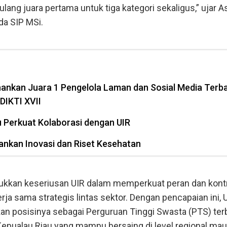
ng juara pertama untuk tiga kategori sekaligus,” ujar 
da SIP MSi.
ahankan Juara 1 Pengelola Laman dan Sosial Media Terba
DIKTI XVII
Perkuat Kolaborasi dengan UIR
kan Inovasi dan Riset Kesehatan
jukkan keseriusan UIR dalam memperkuat peran dan kont
rja sama strategis lintas sektor. Dengan pencapaian ini, 
 posisinya sebagai Perguruan Tinggi Swasta (PTS) ter
 Kepualau Riau yang mampu bersaing di level regional ma