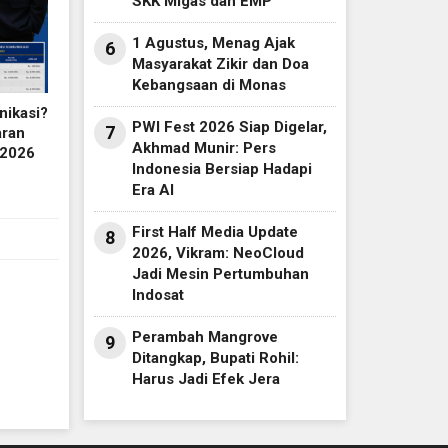
SKK Migas dan EMP
1 Agustus, Menag Ajak
6
Masyarakat Zikir dan Doa
Kebangsaan di Monas
nikasi?
PWI Fest 2026 Siap Digelar,
7
aran
Akhmad Munir: Pers
 2026
Indonesia Bersiap Hadapi
Era AI
First Half Media Update
8
2026, Vikram: NeoCloud
Jadi Mesin Pertumbuhan
Indosat
Perambah Mangrove
9
Ditangkap, Bupati Rohil:
Harus Jadi Efek Jera