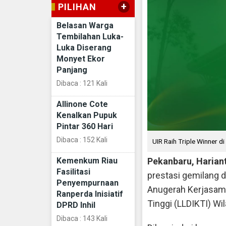
+
PILIHAN
Belasan Warga
Tembilahan Luka-
Luka Diserang
Monyet Ekor
Panjang
Dibaca : 121 Kali
Allinone Cote
Kenalkan Pupuk
Pintar 360 Hari
Dibaca : 152 Kali
UIR Raih Triple Winner d
Kemenkum Riau
Pekanbaru, Haria
Fasilitasi
prestasi gemilang 
Penyempurnaan
Anugerah Kerjasama
Ranperda Inisiatif
Tinggi (LLDIKTI) Wi
DPRD Inhil
Dibaca : 143 Kali