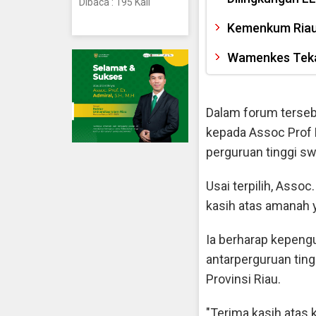
Dibaca : 195 Kali
Kemenkum Riau 
Wamenkes Tekan
Dalam forum terseb
kepada Assoc Prof 
perguruan tinggi sw
Usai terpilih, Asso
kasih atas amanah y
Ia berharap kepeng
antarperguruan ting
Provinsi Riau.
"Terima kasih atas 