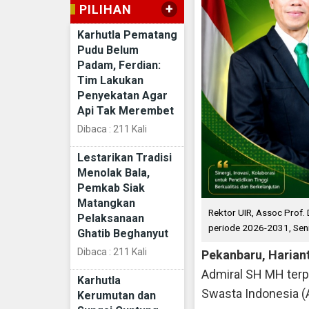
+
PILIHAN
Karhutla Pematang
Pudu Belum
Padam, Ferdian:
Tim Lakukan
Penyekatan Agar
Api Tak Merembet
Dibaca : 211 Kali
Lestarikan Tradisi
Menolak Bala,
Pemkab Siak
Matangkan
Rektor UIR, Assoc Prof. 
Pelaksanaan
periode 2026-2031, Sen
Ghatib Beghanyut
Dibaca : 211 Kali
Pekanbaru, Haria
Admiral SH MH terpi
Karhutla
Swasta Indonesia (
Kerumutan dan