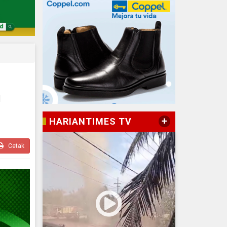
n
+
HARIANTIMES TV
Cetak