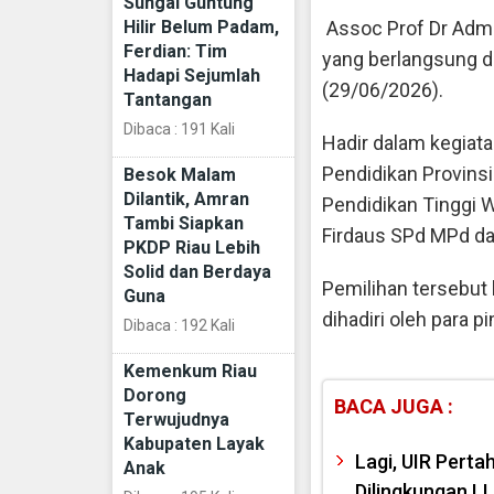
Sungai Guntung
Hilir Belum Padam,
Assoc Prof Dr Admi
Ferdian: Tim
yang berlangsung di
Hadapi Sejumlah
(29/06/2026).
Tantangan
Dibaca : 191 Kali
Hadir dalam kegiata
Pendidikan Provins
Besok Malam
Dilantik, Amran
Pendidikan Tinggi W
Tambi Siapkan
Firdaus SPd MPd da
PKDP Riau Lebih
Solid dan Berdaya
Pemilihan tersebut
Guna
dihadiri oleh para 
Dibaca : 192 Kali
Kemenkum Riau
Dorong
BACA JUGA :
Terwujudnya
Kabupaten Layak
Lagi, UIR Pert
Anak
Dilingkungan LL