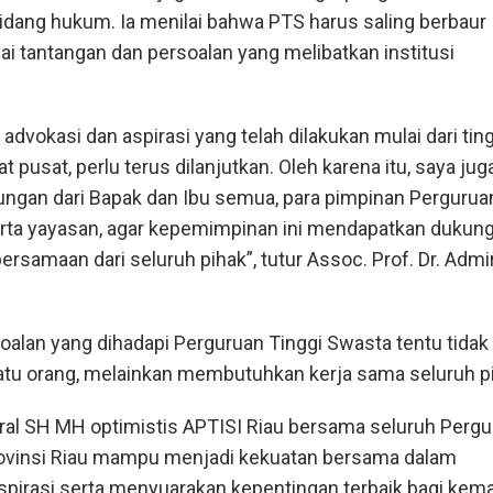
dang hukum. Ia menilai bahwa PTS harus saling berbaur
i tantangan dan persoalan yang melibatkan institusi
ja advokasi dan aspirasi yang telah dilakukan mulai dari tin
t pusat, perlu terus dilanjutkan. Oleh karena itu, saya jug
gan dari Bapak dan Ibu semua, para pimpinan Pergurua
rta yayasan, agar kepemimpinan ini mendapatkan dukun
rsamaan dari seluruh pihak”, tutur Assoc. Prof. Dr. Admir
alan yang dihadapi Perguruan Tinggi Swasta tentu tidak
satu orang, melainkan membutuhkan kerja sama seluruh p
ral SH MH optimistis APTISI Riau bersama seluruh Perg
rovinsi Riau mampu menjadi kekuatan bersama dalam
irasi serta menyuarakan kepentingan terbaik bagi kem