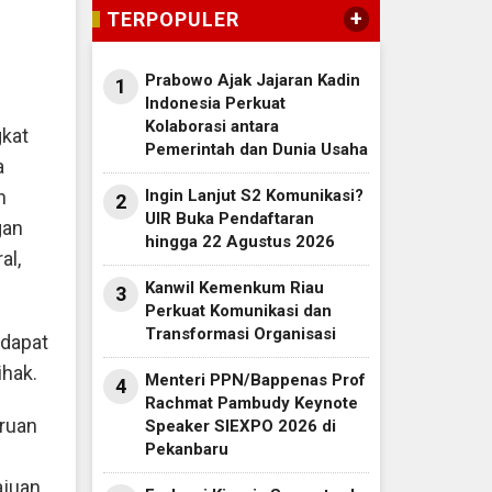
+
TERPOPULER
Prabowo Ajak Jajaran Kadin
1
Indonesia Perkuat
Kolaborasi antara
gkat
Pemerintah dan Dunia Usaha
a
Ingin Lanjut S2 Komunikasi?
n
2
UIR Buka Pendaftaran
gan
hingga 22 Agustus 2026
al,
Kanwil Kemenkum Riau
3
Perkuat Komunikasi dan
Transformasi Organisasi
 dapat
ihak.
Menteri PPN/Bappenas Prof
4
Rachmat Pambudy Keynote
uruan
Speaker SIEXPO 2026 di
Pekanbaru
ajuan