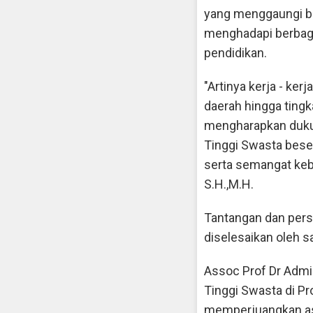
yang menggaungi bi
menghadapi berbaga
pendidikan.
"Artinya kerja - ker
daerah hingga tingka
mengharapkan dukun
Tinggi Swasta bese
serta semangat kebe
S.H.,M.H.
Tantangan dan perso
diselesaikan oleh 
Assoc Prof Dr Admi
Tinggi Swasta di P
memperjuangkan asp