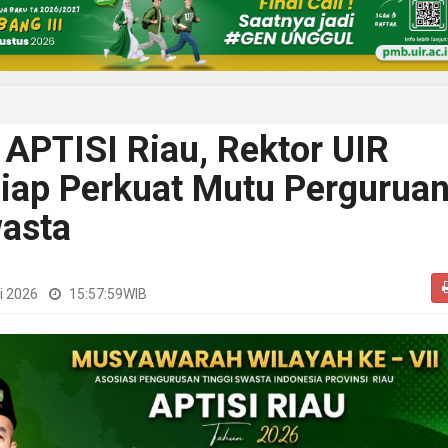
APTISI Riau, Rektor UIR
iap Perkuat Mutu Pergurua
wasta
i 2026
15:57:59
WIB