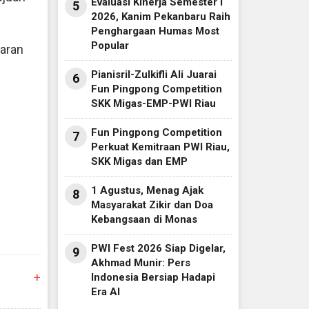
Evaluasi Kinerja Semester I
5
2026, Kanim Pekanbaru Raih
Penghargaan Humas Most
Popular
jaran
Pianisril-Zulkifli Ali Juarai
6
Fun Pingpong Competition
SKK Migas-EMP-PWI Riau
Fun Pingpong Competition
7
Perkuat Kemitraan PWI Riau,
SKK Migas dan EMP
1 Agustus, Menag Ajak
8
Masyarakat Zikir dan Doa
Kebangsaan di Monas
PWI Fest 2026 Siap Digelar,
9
Akhmad Munir: Pers
+
Indonesia Bersiap Hadapi
Era AI