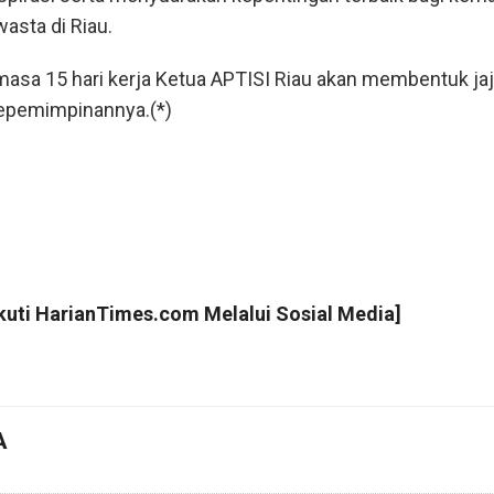
asta di Riau.
masa 15 hari kerja Ketua APTISI Riau akan membentuk ja
epemimpinannya.(*)
Ikuti
HarianTimes.com
Melalui Sosial Media]
A