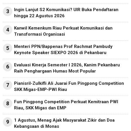
Ingin Lanjut S2 Komunikasi? UIR Buka Pendaftaran
3
hingga 22 Agustus 2026
Kanwil Kemenkum Riau Perkuat Komunikasi dan
4
Transformasi Organisasi
Menteri PPN/Bappenas Prof Rachmat Pambudy
5
Keynote Speaker SIEXPO 2026 di Pekanbaru
Evaluasi Kinerja Semester I 2026, Kanim Pekanbaru
6
Raih Penghargaan Humas Most Popular
Pianisril-Zulkifli Ali Juarai Fun Pingpong Competition
7
SKK Migas-EMP-PWI Riau
Fun Pingpong Competition Perkuat Kemitraan PWI
8
Riau, SKK Migas dan EMP
1 Agustus, Menag Ajak Masyarakat Zikir dan Doa
9
Kebangsaan di Monas