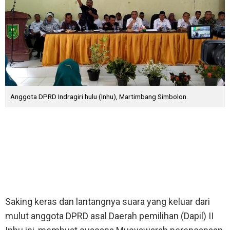
Anggota DPRD Indragiri hulu (Inhu), Martimbang Simbolon.
Inhu, Hariantimes.com
- Anggota DPRD Indragiri Hulu
(Inhu), Martimbang Simbolon bersuara keras dan lantang saat
memperjuangkan sejumlah usulan prioritas dalam naskah
rencana pembangunan tahun 2021 di Kecamatan Batang
Gansal, Rabu (05/02/2020).
Saking keras dan lantangnya suara yang keluar dari
mulut anggota DPRD asal Daerah pemilihan (Dapil) II