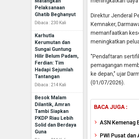
meningkatkan daya s
Matangkan
Pelaksanaan
Ghatib Beghanyut
Direktur Jenderal P
Dibaca : 230 Kali
Kemnaker, Darmawa
memanfaatkan kese
Karhutla
meningkatkan pelua
Kerumutan dan
Sungai Guntung
Hilir Belum Padam,
"Pendaftaran sertif
Ferdian: Tim
pemagangan membuk
Hadapi Sejumlah
ke depan," ujar Da
Tantangan
(01/07/2026).
Dibaca : 214 Kali
Besok Malam
Dilantik, Amran
BACA JUGA :
Tambi Siapkan
PKDP Riau Lebih
ASN Kemenag B
Solid dan Berdaya
Guna
PWI Pusat dan A