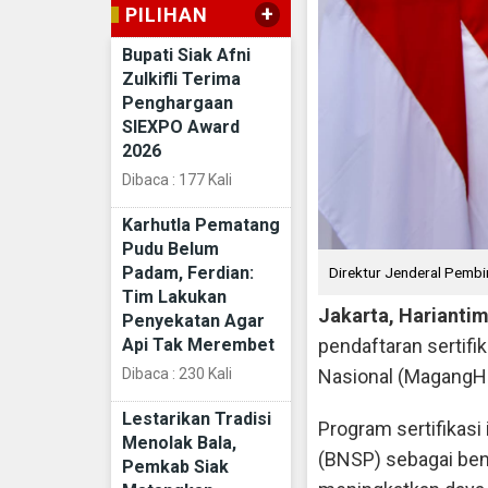
+
PILIHAN
Bupati Siak Afni
Zulkifli Terima
Penghargaan
SIEXPO Award
2026
Dibaca : 177 Kali
Karhutla Pematang
Pudu Belum
Padam, Ferdian:
Direktur Jenderal Pembi
Tim Lakukan
Jakarta, Harianti
Penyekatan Agar
Api Tak Merembet
pendaftaran sertif
Dibaca : 230 Kali
Nasional (MagangH
Lestarikan Tradisi
Program sertifikasi 
Menolak Bala,
(BNSP) sebagai ben
Pemkab Siak