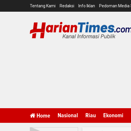
Tentang Kami
Redaksi
Info Iklan
Pedoman Media 
Nasional
Riau
Ekonomi
Home