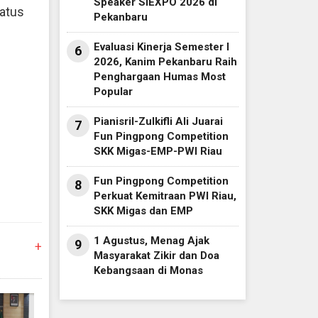
Speaker SIEXPO 2026 di
tatus
Pekanbaru
Evaluasi Kinerja Semester I
6
2026, Kanim Pekanbaru Raih
Penghargaan Humas Most
Popular
Pianisril-Zulkifli Ali Juarai
7
Fun Pingpong Competition
SKK Migas-EMP-PWI Riau
Fun Pingpong Competition
8
Perkuat Kemitraan PWI Riau,
SKK Migas dan EMP
1 Agustus, Menag Ajak
9
+
Masyarakat Zikir dan Doa
Kebangsaan di Monas