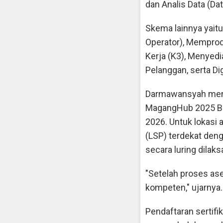
dan Analis Data (Dat
Skema lainnya yaitu
Operator), Memprod
Kerja (K3), Menyedi
Pelanggan, serta Dig
Darmawansyah menam
MagangHub 2025 Bat
2026. Untuk lokasi 
(LSP) terdekat deng
secara luring dilak
"Setelah proses as
kompeten," ujarnya.
Pendaftaran sertifi