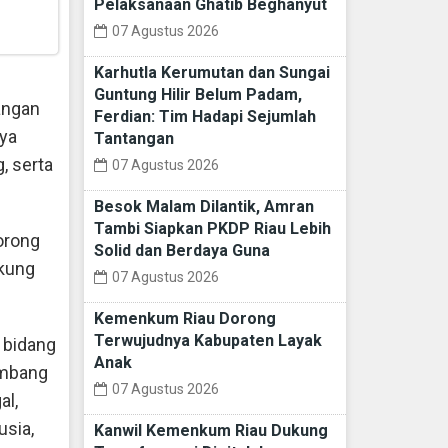
Pelaksanaan Ghatib Beghanyut
07 Agustus 2026
Karhutla Kerumutan dan Sungai
Guntung Hilir Belum Padam,
angan
Ferdian: Tim Hadapi Sejumlah
ya
Tantangan
, serta
07 Agustus 2026
Besok Malam Dilantik, Amran
Tambi Siapkan PKDP Riau Lebih
orong
Solid dan Berdaya Guna
kung
07 Agustus 2026
Kemenkum Riau Dorong
Terwujudnya Kabupaten Layak
 bidang
Anak
embang
07 Agustus 2026
al,
sia,
Kanwil Kemenkum Riau Dukung