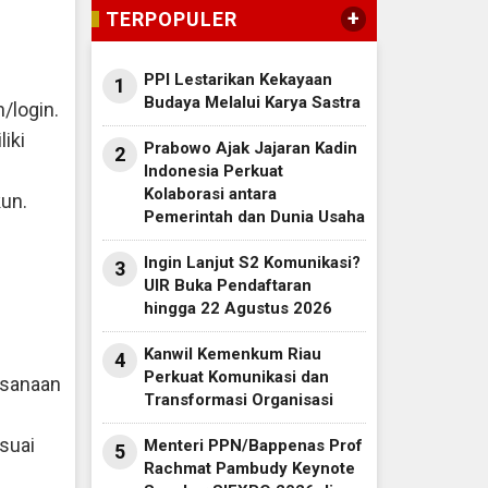
+
TERPOPULER
PPI Lestarikan Kekayaan
1
Budaya Melalui Karya Sastra
/login.
iki
Prabowo Ajak Jajaran Kadin
2
Indonesia Perkuat
Kolaborasi antara
kun.
Pemerintah dan Dunia Usaha
Ingin Lanjut S2 Komunikasi?
3
UIR Buka Pendaftaran
hingga 22 Agustus 2026
Kanwil Kemenkum Riau
4
Perkuat Komunikasi dan
ksanaan
Transformasi Organisasi
esuai
Menteri PPN/Bappenas Prof
5
Rachmat Pambudy Keynote