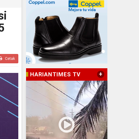
si
5
Cetak
+
HARIANTIMES TV