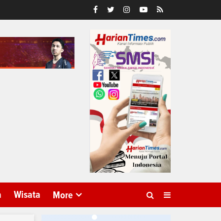
a
Wisata
More