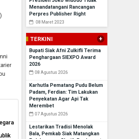
Presiden Joko Widodo Tidak
Menandatangani Rancangan
Perpres Publisher Right
)
08 Maret 2023
+
TERKINI
Bupati Siak Afni Zulkifli Terima
mni
Penghargaan SIEXPO Award
2026
arier
08 Agustus 2026
abu
Karhutla Pematang Pudu Belum
Padam, Ferdian: Tim Lakukan
Penyekatan Agar Api Tak
Merembet
07 Agustus 2026
egara
Lestarikan Tradisi Menolak
Bala, Pemkab Siak Matangkan
ublik