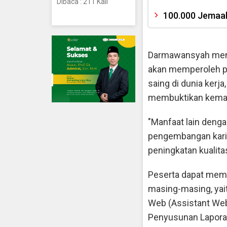
Dibaca : 211 Kali
100.000 Jemaah
Darmawansyah menje
akan memperoleh p
saing di dunia ker
membuktikan kemam
"Manfaat lain deng
pengembangan kari
peningkatan kualita
Peserta dapat memi
masing-masing, yai
Web (Assistant Web
Penyusunan Lapora