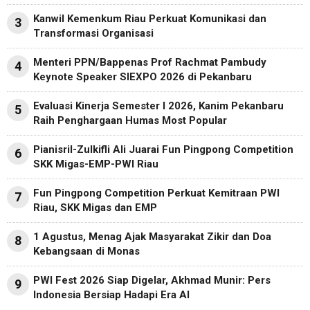
Kanwil Kemenkum Riau Perkuat Komunikasi dan
3
Transformasi Organisasi
Menteri PPN/Bappenas Prof Rachmat Pambudy
4
Keynote Speaker SIEXPO 2026 di Pekanbaru
Evaluasi Kinerja Semester I 2026, Kanim Pekanbaru
5
Raih Penghargaan Humas Most Popular
Pianisril-Zulkifli Ali Juarai Fun Pingpong Competition
6
SKK Migas-EMP-PWI Riau
Fun Pingpong Competition Perkuat Kemitraan PWI
7
Riau, SKK Migas dan EMP
1 Agustus, Menag Ajak Masyarakat Zikir dan Doa
8
Kebangsaan di Monas
PWI Fest 2026 Siap Digelar, Akhmad Munir: Pers
9
Indonesia Bersiap Hadapi Era AI