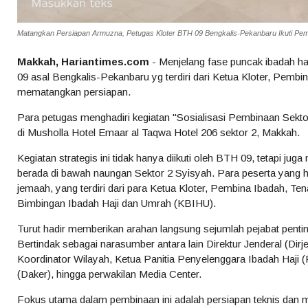
Matangkan Persiapan Armuzna, Petugas Kloter BTH 09 Bengkalis-Pekanbaru Ikuti Pemb
Makkah, Hariantimes.com
- Menjelang fase puncak ibadah h
09 asal Bengkalis-Pekanbaru yg terdiri dari Ketua Kloter, Pembi
mematangkan persiapan.
Para petugas menghadiri kegiatan "Sosialisasi Pembinaan Sektor
di Musholla Hotel Emaar al Taqwa Hotel 206 sektor 2, Makkah.
Kegiatan strategis ini tidak hanya diikuti oleh BTH 09, tetapi juga
berada di bawah naungan Sektor 2 Syisyah. Para peserta yang 
jemaah, yang terdiri dari para Ketua Kloter, Pembina Ibadah, T
Bimbingan Ibadah Haji dan Umrah (KBIHU).
Turut hadir memberikan arahan langsung sejumlah pejabat penti
Bertindak sebagai narasumber antara lain Direktur Jenderal (Di
Koordinator Wilayah, Ketua Panitia Penyelenggara Ibadah Haji 
(Daker), hingga perwakilan Media Center.
Fokus utama dalam pembinaan ini adalah persiapan teknis dan m