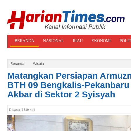
BERANDA
NASIONAL
RIAU
EKONOMI
POLI
ADVERTORIAL
GALERI FOTO
Beranda
Wisata
Matangkan Persiapan Armuzna
BTH 09 Bengkalis-Pekanbaru 
Akbar di Sektor 2 Syisyah
Dibaca:
1610
kali