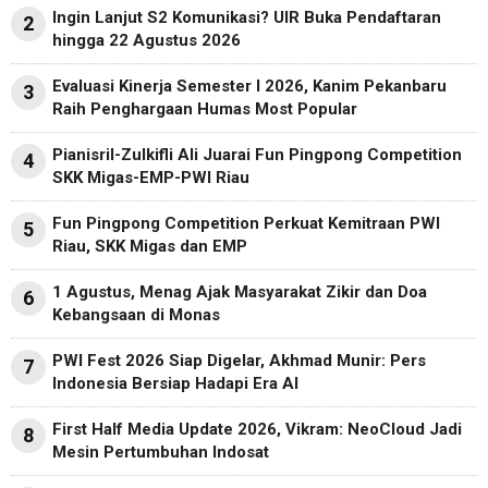
Ingin Lanjut S2 Komunikasi? UIR Buka Pendaftaran
2
hingga 22 Agustus 2026
Evaluasi Kinerja Semester I 2026, Kanim Pekanbaru
3
Raih Penghargaan Humas Most Popular
Pianisril-Zulkifli Ali Juarai Fun Pingpong Competition
4
SKK Migas-EMP-PWI Riau
Fun Pingpong Competition Perkuat Kemitraan PWI
5
Riau, SKK Migas dan EMP
1 Agustus, Menag Ajak Masyarakat Zikir dan Doa
6
Kebangsaan di Monas
PWI Fest 2026 Siap Digelar, Akhmad Munir: Pers
7
Indonesia Bersiap Hadapi Era AI
First Half Media Update 2026, Vikram: NeoCloud Jadi
8
Mesin Pertumbuhan Indosat