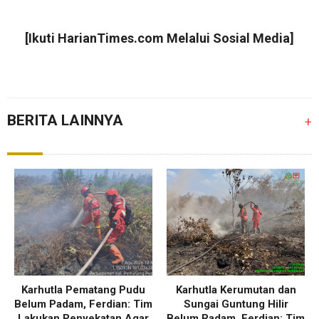
[Ikuti
HarianTimes.com
Melalui Sosial Media]
BERITA LAINNYA
+
Karhutla Pematang Pudu
Karhutla Kerumutan dan
Belum Padam, Ferdian: Tim
Sungai Guntung Hilir
Lakukan Penyekatan Agar
Belum Padam, Ferdian: Tim