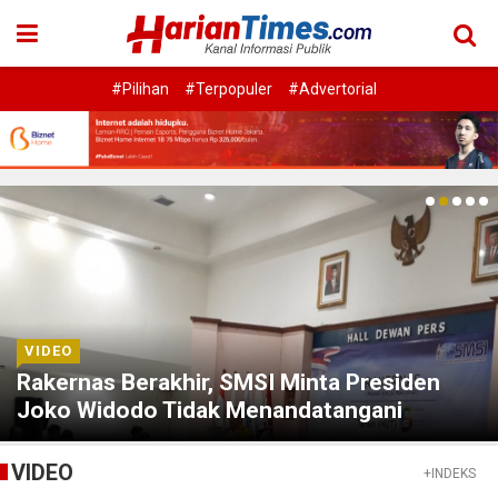
#Pilihan
#Terpopuler
#Advertorial
VIDEO
Rakernas Berakhir, SMSI Minta Presiden
Joko Widodo Tidak Menandatangani
Rancangan Perpres Publisher Right
VIDEO
+INDEKS