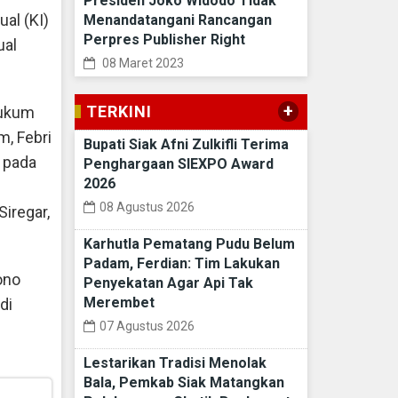
Presiden Joko Widodo Tidak
al (KI)
Menandatangani Rancangan
Perpres Publisher Right
ual
08 Maret 2023
+
TERKINI
Hukum
m, Febri
Bupati Siak Afni Zulkifli Terima
a pada
Penghargaan SIEXPO Award
2026
08 Agustus 2026
iregar,
Karhutla Pematang Pudu Belum
Padam, Ferdian: Tim Lakukan
ono
Penyekatan Agar Api Tak
Merembet
di
07 Agustus 2026
Lestarikan Tradisi Menolak
Bala, Pemkab Siak Matangkan