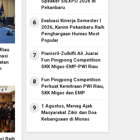
Speaker SIEXPO 2026 di
Pekanbaru
Evaluasi Kinerja Semester I
6
2026, Kanim Pekanbaru Raih
Penghargaan Humas Most
Popular
Riau
Pianisril-Zulkifli Ali Juarai
7
masi
Fun Pingpong Competition
atan
SKK Migas-EMP-PWI Riau
m
Fun Pingpong Competition
8
Perkuat Kemitraan PWI Riau,
SKK Migas dan EMP
1 Agustus, Menag Ajak
9
Masyarakat Zikir dan Doa
Kebangsaan di Monas
ri Raih