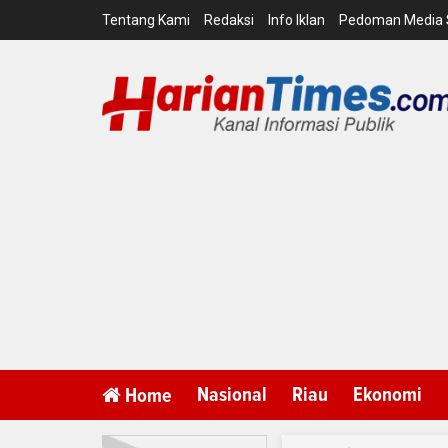
Tentang Kami
Redaksi
Info Iklan
Pedoman Media 
Nasional
Riau
Ekonomi
Home