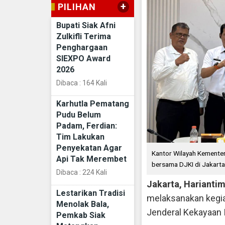
+
PILIHAN
Bupati Siak Afni
Zulkifli Terima
Penghargaan
SIEXPO Award
2026
Dibaca : 164 Kali
Karhutla Pematang
Pudu Belum
Padam, Ferdian:
Tim Lakukan
Penyekatan Agar
Kantor Wilayah Kementer
Api Tak Merembet
bersama DJKI di Jakart
Dibaca : 224 Kali
Jakarta, Harianti
Lestarikan Tradisi
melaksanakan kegiat
Menolak Bala,
Jenderal Kekayaan I
Pemkab Siak