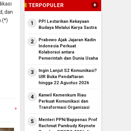
dikasi
+
TERPOPULER
d, dan
.(*)
PPI Lestarikan Kekayaan
1
Budaya Melalui Karya Sastra
Prabowo Ajak Jajaran Kadin
2
Indonesia Perkuat
Kolaborasi antara
Pemerintah dan Dunia Usaha
Ingin Lanjut S2 Komunikasi?
3
UIR Buka Pendaftaran
hingga 22 Agustus 2026
Kanwil Kemenkum Riau
4
Perkuat Komunikasi dan
Transformasi Organisasi
+
Menteri PPN/Bappenas Prof
5
Rachmat Pambudy Keynote