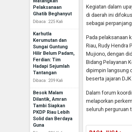
Matangkan
Kegiatan dalam upa
Pelaksanaan
Ghatib Beghanyut
di daerah ini difok
Dibaca : 225 Kali
sebagai perpanjanga
Karhutla
Pada pelaksanaan k
Kerumutan dan
Riau, Rudy Hendra P
Sungai Guntung
Hilir Belum Padam,
Mujiono, dengan did
Ferdian: Tim
Bidang Pelayanan K
Hadapi Sejumlah
dipimpin langsung o
Tantangan
beserta jajaran DJKI
Dibaca : 209 Kali
Dalam forum koordin
Besok Malam
Dilantik, Amran
melaporkan perkemb
Tambi Siapkan
seluruh perguruan t
PKDP Riau Lebih
Solid dan Berdaya
Guna