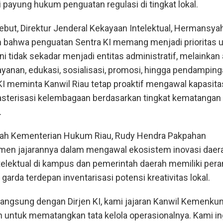
i payung hukum penguatan regulasi di tingkat lokal.
ebut, Direktur Jenderal Kekayaan Intelektual, Hermansya
n bahwa penguatan Sentra KI memang menjadi prioritas 
i tidak sekadar menjadi entitas administratif, melainkan 
yanan, edukasi, sosialisasi, promosi, hingga pendamping
KI meminta Kanwil Riau tetap proaktif mengawal kapasita
klasterisasi kelembagaan berdasarkan tingkat kematangan
.
yah Kementerian Hukum Riau, Rudy Hendra Pakpahan
en jajarannya dalam mengawal ekosistem inovasi daer
telektual di kampus dan pemerintah daerah memiliki pera
 garda terdepan inventarisasi potensi kreativitas lokal.
 langsung dengan Dirjen KI, kami jajaran Kanwil Kemenku
untuk mematangkan tata kelola operasionalnya. Kami in