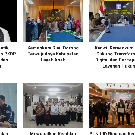
ntik,
Kemenkum Riau Dorong
Kanwil Kemenkum 
an PKDP
Terwujudnya Kabupaten
Dukung Transfor
 dan
Layak Anak
Digital dan Percep
a
Layanan Huku
 dan
Mewujudkan Keadilan
PLN UID Riau dan Kep