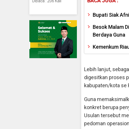
BACA JUGA :
Dibaca : 206 Kali
Bupati Siak Af
Besok Malam Di
Berdaya Guna
Kemenkum Riau
Lebih lanjut, sebaga
digesitkan proses 
kabupaten/kota se P
Guna memaksimalka
konkret berupa peny
Usulan tersebut me
pedoman operasiona