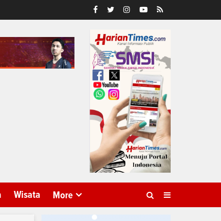
a
Wisata
More