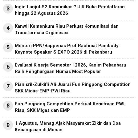
Ingin Lanjut S2 Komunikasi? UIR Buka Pendaftaran
3
hingga 22 Agustus 2026
Kanwil Kemenkum Riau Perkuat Komunikasi dan
4
Transformasi Organisasi
Menteri PPN/Bappenas Prof Rachmat Pambudy
5
Keynote Speaker SIEXPO 2026 di Pekanbaru
Evaluasi Kinerja Semester I 2026, Kanim Pekanbaru
6
Raih Penghargaan Humas Most Popular
Pianisril-Zulkifli Ali Juarai Fun Pingpong Competition
7
SKK Migas-EMP-PWI Riau
Fun Pingpong Competition Perkuat Kemitraan PWI
8
Riau, SKK Migas dan EMP
1 Agustus, Menag Ajak Masyarakat Zikir dan Doa
9
Kebangsaan di Monas