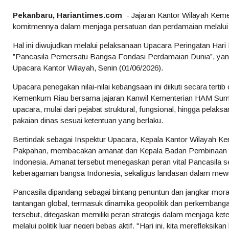
Pekanbaru, Hariantimes.com
- Jajaran Kantor Wilayah Kem
komitmennya dalam menjaga persatuan dan perdamaian melalui 
Hal ini diwujudkan melalui pelaksanaan Upacara Peringatan Har
”Pancasila Pemersatu Bangsa Fondasi Perdamaian Dunia”, yan
Upacara Kantor Wilayah, Senin (01/06/2026).
Upacara penegakan nilai-nilai kebangsaan ini diikuti secara tertib
Kemenkum Riau bersama jajaran Kanwil Kementerian HAM Sumbar
upacara, mulai dari pejabat struktural, fungsional, hingga pelak
pakaian dinas sesuai ketentuan yang berlaku.
Bertindak sebagai Inspektur Upacara, Kepala Kantor Wilayah 
Pakpahan, membacakan amanat dari Kepala Badan Pembinaan I
Indonesia. Amanat tersebut menegaskan peran vital Pancasila
keberagaman bangsa Indonesia, sekaligus landasan dalam mew
Pancasila dipandang sebagai bintang penuntun dan jangkar mor
tantangan global, termasuk dinamika geopolitik dan perkembanga
tersebut, ditegaskan memiliki peran strategis dalam menjaga ke
melalui politik luar negeri bebas aktif. "Hari ini, kita merefleks