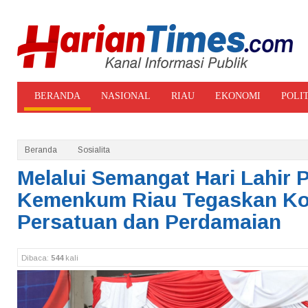
BERANDA
NASIONAL
RIAU
EKONOMI
POLI
ADVERTORIAL
GALERI FOTO
Beranda
Sosialita
Melalui Semangat Hari Lahir P
Kemenkum Riau Tegaskan Ko
Persatuan dan Perdamaian
Dibaca:
544
kali