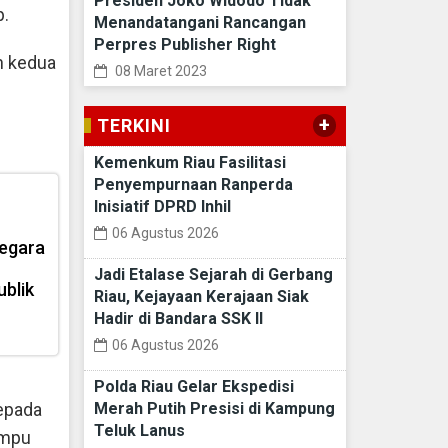
Presiden Joko Widodo Tidak
p.
Menandatangani Rancangan
Perpres Publisher Right
h kedua
08 Maret 2023
+
TERKINI
Kemenkum Riau Fasilitasi
Penyempurnaan Ranperda
Inisiatif DPRD Inhil
06 Agustus 2026
egara
Jadi Etalase Sejarah di Gerbang
ublik
Riau, Kejayaan Kerajaan Siak
Hadir di Bandara SSK II
06 Agustus 2026
Polda Riau Gelar Ekspedisi
epada
Merah Putih Presisi di Kampung
Teluk Lanus
ampu