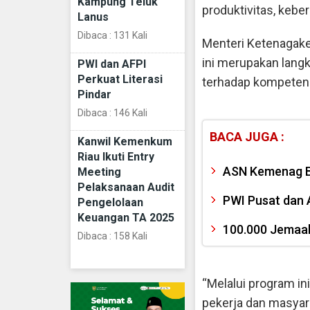
Kampung Teluk
produktivitas, kebe
Lanus
Dibaca : 131 Kali
Menteri Ketenagake
ini merupakan lang
PWI dan AFPI
Perkuat Literasi
terhadap kompetens
Pindar
Dibaca : 146 Kali
BACA JUGA :
Kanwil Kemenkum
Riau Ikuti Entry
ASN Kemenag B
Meeting
Pelaksanaan Audit
PWI Pusat dan A
Pengelolaan
Keuangan TA 2025
100.000 Jemaah
Dibaca : 158 Kali
“Melalui program i
pekerja dan masyar