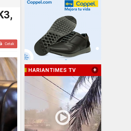
K3,
Cetak
+
HARIANTIMES TV