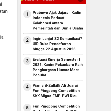
l
atan
Prabowo Ajak Jajaran Kadin
1
Indonesia Perkuat
Kolaborasi antara
Pemerintah dan Dunia Usaha
ial
Ingin Lanjut S2 Komunikasi?
2
UIR Buka Pendaftaran
hingga 22 Agustus 2026
Evaluasi Kinerja Semester I
3
2026, Kanim Pekanbaru Raih
Penghargaan Humas Most
Popular
Pianisril-Zulkifli Ali Juarai
4
Fun Pingpong Competition
SKK Migas-EMP-PWI Riau
Fun Pingpong Competition
5