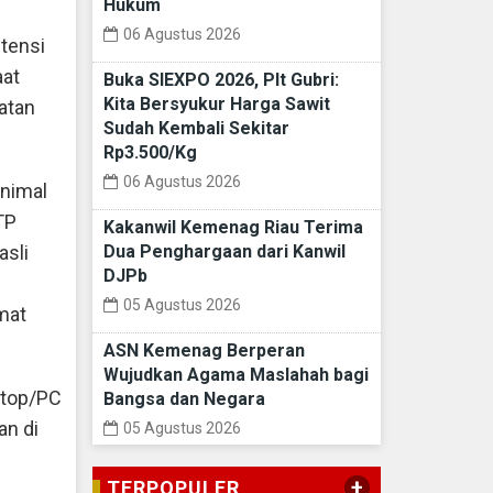
Hukum
06 Agustus 2026
tensi
aat
Buka SIEXPO 2026, Plt Gubri:
Kita Bersyukur Harga Sawit
atan
Sudah Kembali Sekitar
Rp3.500/Kg
06 Agustus 2026
inimal
TP
Kakanwil Kemenag Riau Terima
asli
Dua Penghargaan dari Kanwil
DJPb
05 Agustus 2026
mat
ASN Kemenag Berperan
Wujudkan Agama Maslahah bagi
ptop/PC
Bangsa dan Negara
an di
05 Agustus 2026
+
TERPOPULER