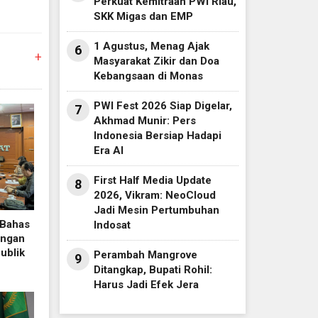
Perkuat Kemitraan PWI Riau,
SKK Migas dan EMP
1 Agustus, Menag Ajak
6
+
Masyarakat Zikir dan Doa
Kebangsaan di Monas
PWI Fest 2026 Siap Digelar,
7
Akhmad Munir: Pers
Indonesia Bersiap Hadapi
Era AI
First Half Media Update
8
2026, Vikram: NeoCloud
Jadi Mesin Pertumbuhan
 Bahas
Indosat
angan
ublik
Perambah Mangrove
9
Ditangkap, Bupati Rohil:
Harus Jadi Efek Jera