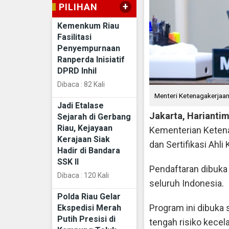
+
PILIHAN
Kemenkum Riau
Fasilitasi
Penyempurnaan
Ranperda Inisiatif
DPRD Inhil
Dibaca : 82 Kali
Menteri Ketenagakerjaan 
Jadi Etalase
Jakarta, Harianti
Sejarah di Gerbang
Riau, Kejayaan
Kementerian Keten
Kerajaan Siak
dan Sertifikasi Ahl
Hadir di Bandara
SSK II
Pendaftaran dibuka 
Dibaca : 120 Kali
seluruh Indonesia.
Polda Riau Gelar
Program ini dibuka 
Ekspedisi Merah
Putih Presisi di
tengah risiko kecel