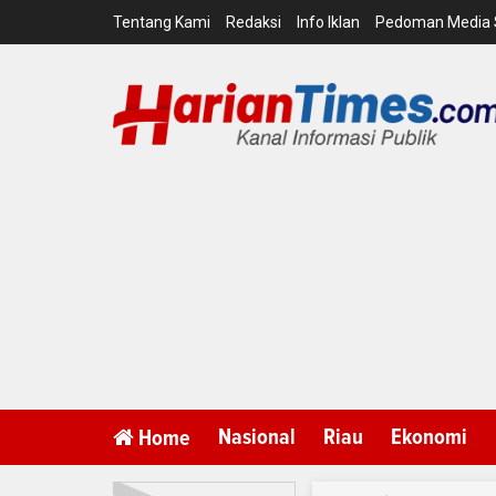
Tentang Kami
Redaksi
Info Iklan
Pedoman Media 
Nasional
Riau
Ekonomi
Home