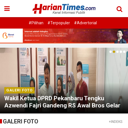
#Pilihan
#Terpopuler
#Advertorial
GALERI FOTO
Wakil Ketua DPRD Pekanbaru Tengku
Azwendi Fajri Gandeng RS Awal Bros Gelar
Khitanan Massal
GALERI FOTO
+INDEKS