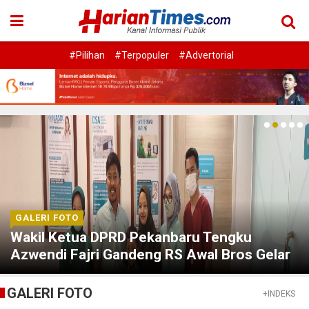
#Pilihan
#Terpopuler
#Advertorial
GALERI FOTO
Wakil Ketua DPRD Pekanbaru Tengku
Azwendi Fajri Gandeng RS Awal Bros Gelar
Khitanan Massal
GALERI FOTO
+INDEKS