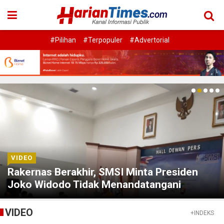
#Pilihan
#Terpopuler
#Advertorial
VIDEO
Rakernas Berakhir, SMSI Minta Presiden
Joko Widodo Tidak Menandatangani
Rancangan Perpres Publisher Right
VIDEO
+INDEKS