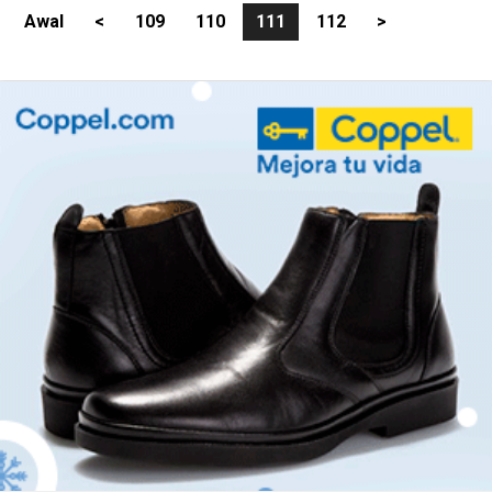
Awal
<
109
110
111
112
>