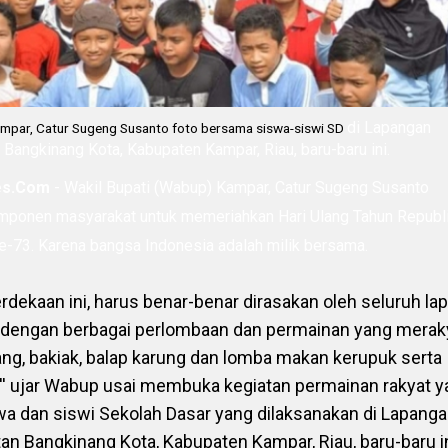
di Lapangan
ampar, Catur Sugeng Susanto foto bersama siswa-siswi SD
angkinang Kota, Kabupaten Kampar, Riau, baru-baru ini.
mes.Com
- Wakil Bupati (Wabup) Kampar, Catur Sugeng Susanto
mponen masyarakat untuk memeriahkan Hari Ulang Tahun Republ
e-73. Karena bangsa Indonesia adalah milik bersama.
dekaan ini, harus benar-benar dirasakan oleh seluruh la
h dengan berbagai perlombaan dan permainan yang merak
ang, bakiak, balap karung dan lomba makan kerupuk serta
,'' ujar Wabup usai membuka kegiatan permainan rakyat 
swa dan siswi Sekolah Dasar yang dilaksanakan di Lapang
n Bangkinang Kota, Kabupaten Kampar, Riau, baru-baru in