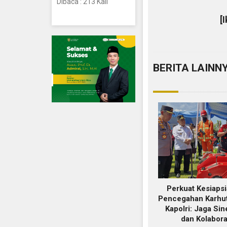
Dibaca : 213 Kali
[
BERITA LAINN
Perkuat Kesiaps
Pencegahan Karhutl
Kapolri: Jaga Sin
dan Kolabora