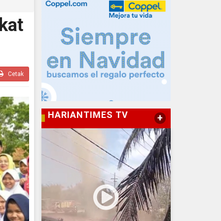
kat
Cetak
HARIANTIMES TV
+