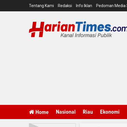
Tentang Kami
Redaksi
Info Iklan
Pedoman Media 
Nasional
Riau
Ekonomi
Home