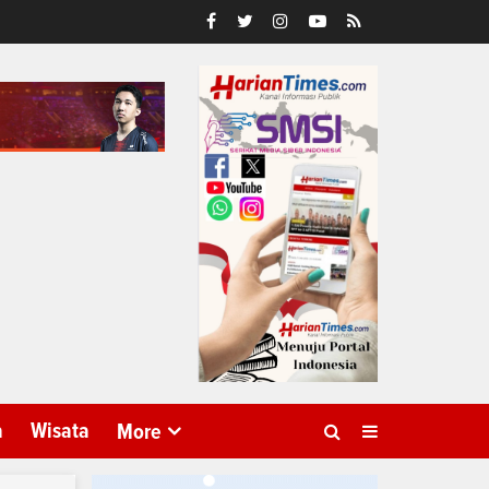
a
Wisata
More