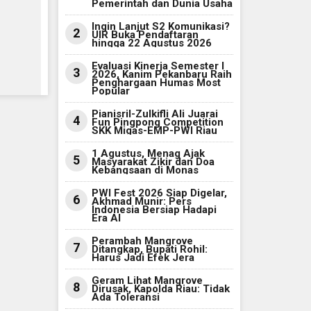
Pemerintah dan Dunia Usaha
Ingin Lanjut S2 Komunikasi?
2
UIR Buka Pendaftaran
hingga 22 Agustus 2026
Evaluasi Kinerja Semester I
3
2026, Kanim Pekanbaru Raih
Penghargaan Humas Most
Popular
Pianisril-Zulkifli Ali Juarai
4
Fun Pingpong Competition
SKK Migas-EMP-PWI Riau
1 Agustus, Menag Ajak
5
Masyarakat Zikir dan Doa
Kebangsaan di Monas
PWI Fest 2026 Siap Digelar,
6
Akhmad Munir: Pers
Indonesia Bersiap Hadapi
Era AI
Perambah Mangrove
7
Ditangkap, Bupati Rohil:
Harus Jadi Efek Jera
Geram Lihat Mangrove
8
Dirusak, Kapolda Riau: Tidak
Ada Toleransi