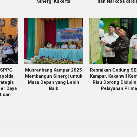
Sinergi Kukerta
dan Narkoba di Ri
 SPPG
Musrenbang Kampar 2025
Resmikan Gedung SB
apolda
Membangun Sinergi untuk
Kampar, Kakanwil Ke
rategis
Masa Depan yang Lebih
Riau Dorong Disiplin
er Daya
Baik
Pelayanan Prima
t dan
s