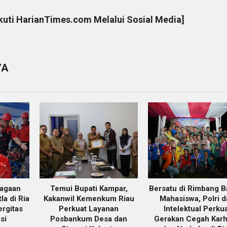
Ikuti
HarianTimes.com
Melalui Sosial Media]
YA
iagaan
Temui Bupati Kampar,
Bersatu di Rimbang Ba
a di Ria
Kakanwil Kemenkum Riau
Mahasiswa, Polri 
ergitas
Perkuat Layanan
Intelektual Perku
si
Posbankum Desa dan
Gerakan Cegah Karh