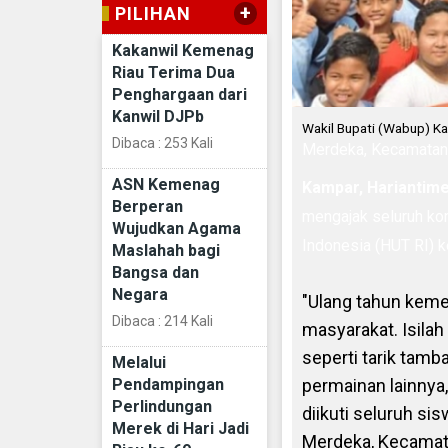
+
PILIHAN
Kakanwil Kemenag
Riau Terima Dua
Penghargaan dari
Kanwil DJPb
Wakil Bupati (Wabup) K
Dibaca : 253 Kali
Merdeka, Kecamatan B
ASN Kemenag
Kampar, Harianti
Berperan
mengajak seluruh ko
Wujudkan Agama
Indonesia (HUT RI) k
Maslahah bagi
Bangsa dan
Negara
"Ulang tahun kemer
Dibaca : 214 Kali
masyarakat. Isila
seperti tarik tamb
Melalui
Pendampingan
permainan lainnya
Perlindungan
diikuti seluruh si
Merek di Hari Jadi
Merdeka, Kecamata