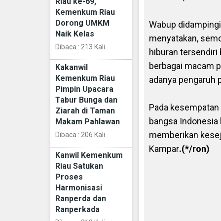
Riau ke-69,
Kemenkum Riau
Dorong UMKM
Wabup didampingi 
Naik Kelas
menyatakan, semog
Dibaca : 213 Kali
hiburan tersendiri
berbagai macam pe
Kakanwil
Kemenkum Riau
adanya pengaruh
Pimpin Upacara
Tabur Bunga dan
Pada kesempatan t
Ziarah di Taman
bangsa Indonesia 
Makam Pahlawan
memberikan keseja
Dibaca : 206 Kali
Kampar
.(*/ron)
Kanwil Kemenkum
Riau Satukan
Proses
Harmonisasi
Ranperda dan
Ranperkada