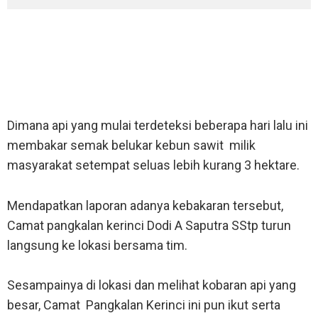
Pangkalan Kerinci, Hariantimes.com
- Kebakaran lahan
terjadi di Tanjung Putus, Desa Kuala Terusan, Kecamatan
Pangkalan Kerinci, Kabupaten Pelalawan pada Senin
(22/07/2019) kemarim.
Dimana api yang mulai terdeteksi beberapa hari lalu ini
membakar semak belukar kebun sawit milik
masyarakat setempat seluas lebih kurang 3 hektare.
Mendapatkan laporan adanya kebakaran tersebut,
Camat pangkalan kerinci Dodi A Saputra SStp turun
langsung ke lokasi bersama tim.
Sesampainya di lokasi dan melihat kobaran api yang
besar, Camat Pangkalan Kerinci ini pun ikut serta