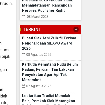
Presiden Joko Widodo Tidak
hrudin,
Menandatangani Rancangan
Perpres Publisher Right
08 Maret 2023
+
TERKINI
Bupati Siak Afni Zulkifli Terima
n
Penghargaan SIEXPO Award
2026
belum
08 Agustus 2026
 bijak
Karhutla Pematang Pudu Belum
ngan
Padam, Ferdian: Tim Lakukan
Penyekatan Agar Api Tak
Merembet
07 Agustus 2026
an
tidak
Lestarikan Tradisi Menolak
Bala, Pemkab Siak Matangkan
n itu,