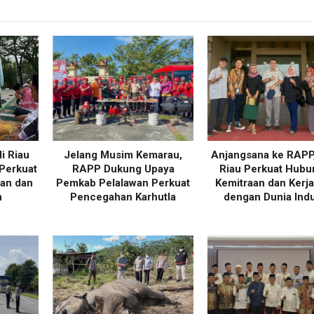
i Riau
Jelang Musim Kemarau,
Anjangsana ke RAPP
Perkuat
RAPP Dukung Upaya
Riau Perkuat Hubu
an dan
Pemkab Pelalawan Perkuat
Kemitraan dan Kerj
n
Pencegahan Karhutla
dengan Dunia Indu