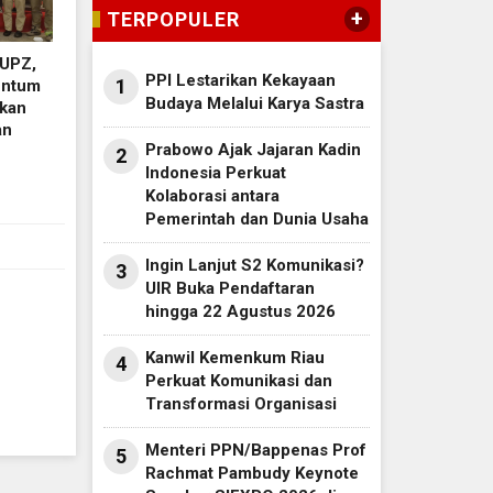
+
TERPOPULER
 UPZ,
PPI Lestarikan Kekayaan
1
entum
Budaya Melalui Karya Sastra
kan
an
Prabowo Ajak Jajaran Kadin
2
Indonesia Perkuat
Kolaborasi antara
Pemerintah dan Dunia Usaha
Ingin Lanjut S2 Komunikasi?
3
UIR Buka Pendaftaran
hingga 22 Agustus 2026
Kanwil Kemenkum Riau
4
Perkuat Komunikasi dan
Transformasi Organisasi
Menteri PPN/Bappenas Prof
5
Rachmat Pambudy Keynote