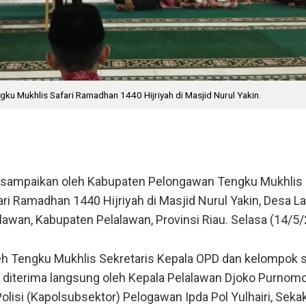
ku Mukhlis Safari Ramadhan 1440 Hijriyah di Masjid Nurul Yakin.
times.com
- Di bulan Ramadhan ini, Pemerintah Daerah dapat men
perkuat hubungan bersama masyarakat.
isampaikan oleh Kabupaten Pelongawan Tengku Mukhlis 
i Ramadhan 1440 Hijriyah di Masjid Nurul Yakin, Desa La
alawan, Kabupaten Pelalawan, Provinsi Riau.
Selasa (14/5/
eh Tengku Mukhlis Sekretaris Kepala OPD dan kelompok s
diterima langsung oleh Kepala Pelalawan Djoko Purnomo
olisi (Kapolsubsektor) Pelogawan Ipda Pol Yulhairi, Sekak