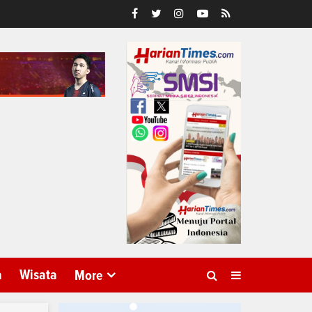
a
Wisata
More