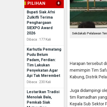
+
PILIHAN
Bupati Siak Afni
Zulkifli Terima
Penghargaan
SIEXPO Award
2026
Sekdakab Pelalawan Teng
Dibaca : 177 Kali
Pelantawan, Harian
Karhutla Pematang
persahabatan dan mem
Pudu Belum
Padam, Ferdian:
Harapan tersebut d
Tim Lakukan
memimpin Tim Safar
Penyekatan Agar
Api Tak Merembet
Kabung, Distrik Pel
Dibaca : 230 Kali
Juga didampingi ol
Lestarikan Tradisi
tim Ramadhan yang 
Menolak Bala,
Pemkab Siak
Kepala Sub Sektor P