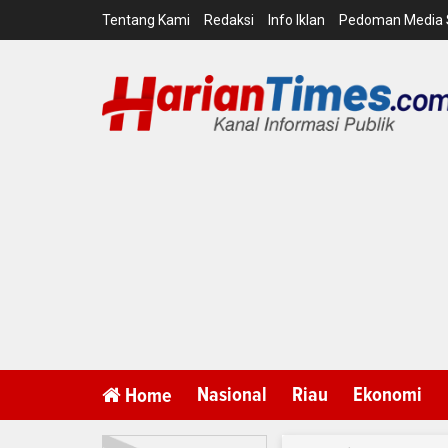
Tentang Kami
Redaksi
Info Iklan
Pedoman Media 
Nasional
Riau
Ekonomi
Home