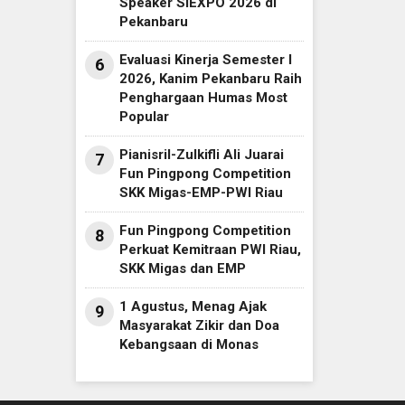
Speaker SIEXPO 2026 di
Pekanbaru
Evaluasi Kinerja Semester I
6
2026, Kanim Pekanbaru Raih
Penghargaan Humas Most
Popular
Pianisril-Zulkifli Ali Juarai
7
Fun Pingpong Competition
SKK Migas-EMP-PWI Riau
Fun Pingpong Competition
8
Perkuat Kemitraan PWI Riau,
SKK Migas dan EMP
1 Agustus, Menag Ajak
9
Masyarakat Zikir dan Doa
Kebangsaan di Monas