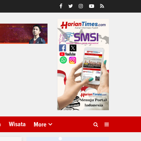
a
Wisata
More