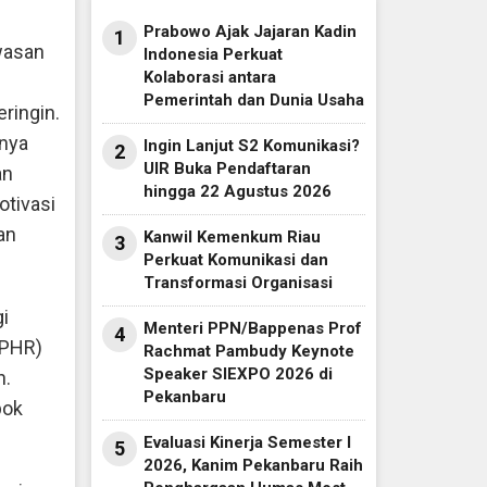
Prabowo Ajak Jajaran Kadin
1
wasan
Indonesia Perkuat
Kolaborasi antara
Pemerintah dan Dunia Usaha
ringin.
mnya
Ingin Lanjut S2 Komunikasi?
2
UIR Buka Pendaftaran
an
hingga 22 Agustus 2026
tivasi
an
Kanwil Kemenkum Riau
3
Perkuat Komunikasi dan
Transformasi Organisasi
i
Menteri PPN/Bappenas Prof
4
(PHR)
Rachmat Pambudy Keynote
Speaker SIEXPO 2026 di
n.
Pekanbaru
pok
Evaluasi Kinerja Semester I
5
2026, Kanim Pekanbaru Raih