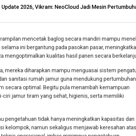
ia Update 2026, Vikram: NeoCloud Jadi Mesin Pertumbuh
terampilan mencetak baglog secara mandiri mampu mene
g selama ini bergantung pada pasokan pasar, meningkatk
rta mengoptimalkan kualitas hasil panen secara berkelanj
nya, mereka diharapkan mampu menguasai sistem pengat
 dan sanitasi rumah jamur guna mendukung pertumbuhan
ram secara optimal. Begitu pula menambah kemampuan
i-ciri jamur tiram yang sehat, higienis, serta memiliki
u pengetahuan tidak hanya meningkatkan kapasitas dan
si kelompok, namun sekaligus menjawab keresahan ata
 teknis operasional, imbas minimnya pengetahuan.