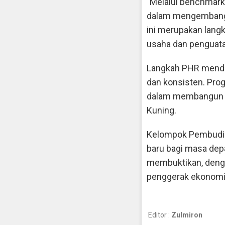
"Melalui benchmarkin
dalam mengembangka
ini merupakan lang
usaha dan penguata
Langkah PHR menda
dan konsisten. Pro
dalam membangun ek
Kuning.
Kelompok Pembudid
baru bagi masa dep
membuktikan, denga
penggerak ekonomi 
Editor :
Zulmiron