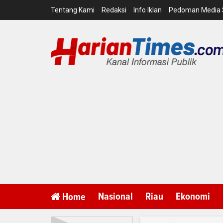
Tentang Kami
Redaksi
Info Iklan
Pedoman Media 
Nasional
Riau
Ekonomi
Home