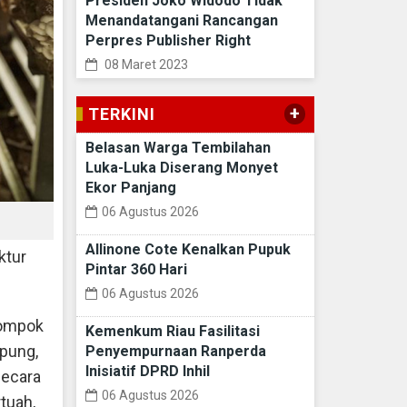
Presiden Joko Widodo Tidak
Menandatangani Rancangan
Perpres Publisher Right
08 Maret 2023
+
TERKINI
Belasan Warga Tembilahan
Luka-Luka Diserang Monyet
Ekor Panjang
06 Agustus 2026
Allinone Cote Kenalkan Pupuk
ktur
Pintar 360 Hari
06 Agustus 2026
lompok
Kemenkum Riau Fasilitasi
pung,
Penyempurnaan Ranperda
Inisiatif DPRD Inhil
secara
06 Agustus 2026
tuah,