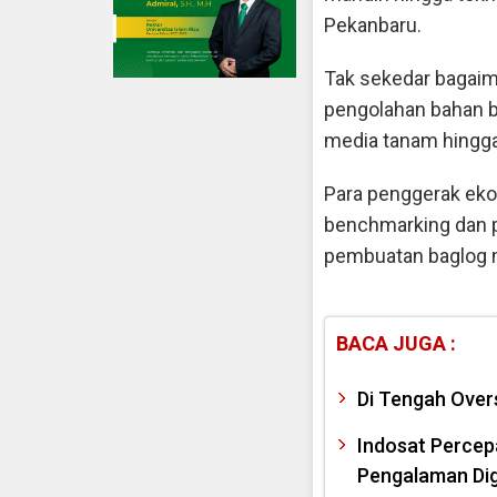
Pekanbaru.
Tak sekedar bagai
pengolahan bahan 
media tanam hingg
Para penggerak ekon
benchmarking dan p
pembuatan baglog m
BACA JUGA :
Di Tengah Overs
Indosat Percepa
Pengalaman Dig