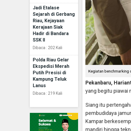
Jadi Etalase
Sejarah di Gerbang
Riau, Kejayaan
Kerajaan Siak
Hadir di Bandara
SSK II
Dibaca : 202 Kali
Polda Riau Gelar
Ekspedisi Merah
Kegiatan benchmarking d
Putih Presisi di
Kampung Teluk
Pekanbaru, Harian
Lanus
yang begitu piawai
Dibaca : 219 Kali
Siang itu pertenga
pembudidaya jamur 
Kampar berkesempa
mandiri hingga tekn