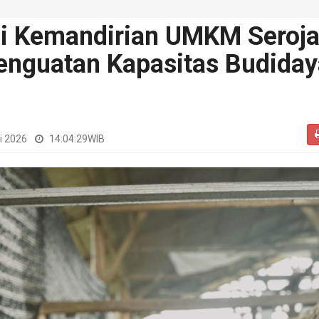
 Kemandirian UMKM Seroj
enguatan Kapasitas Budiday
i 2026
14:04:29
WIB