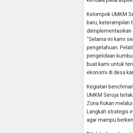
Kelompok UMKM Ser
baru, keterampilan 
diimplementasikan s
“Selama ini kami se
pengetahuan. Pelat
pengelolaan kumbun
buat kami untuk te
ekonomi di desa ka
Kegiatan benchmark
UMKM Seroja terla
Zona Rokan melalu
Langkah strategis 
agar mampu berkemb