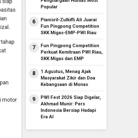
Penghargaan Humas Most
h siap
Popular
asitas
ian
Pianisril-Zulkifli Ali Juarai
6
Fun Pingpong Competition
zal.
SKK Migas-EMP-PWI Riau
rtahap
Fun Pingpong Competition
7
kat
Perkuat Kemitraan PWI Riau,
g
SKK Migas dan EMP
1 Agustus, Menag Ajak
8
Masyarakat Zikir dan Doa
apan
Kebangsaan di Monas
PWI Fest 2026 Siap Digelar,
9
i motor
Akhmad Munir: Pers
Indonesia Bersiap Hadapi
Era AI