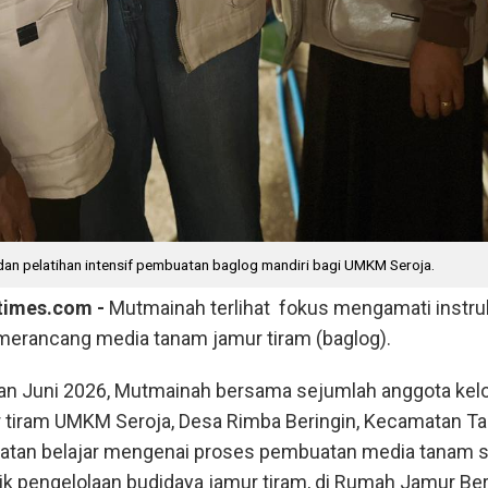
an pelatihan intensif pembuatan baglog mandiri bagi UMKM Seroja.
times.com -
Mutmainah terlihat fokus mengamati instru
 merancang media tanam jamur tiram (baglog).
han Juni 2026, Mutmainah bersama sejumlah anggota ke
tiram UMKM Seroja, Desa Rimba Beringin, Kecamatan Ta
tan belajar mengenai proses pembuatan media tanam 
ik pengelolaan budidaya jamur tiram, di Rumah Jamur Ber