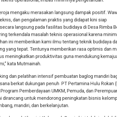
oja mengaku merasakan langsung dampak positif. Wa
teknis, dan pengalaman praktis yang didapat kini siap
ecara langsung pada fasilitas budidaya di Desa Rimba Be
ring terkendala masalah teknis operasional karena mini
ihan ini memberikan kami ilmu tentang teknik budidaya d
g yang tepat. Tentunya memberikan rasa optimis dan mo
rus meningkatkan produktivitas guna mendukung kemaju
mi,” kata Mutmainah.
ing dan pelatihan intensif pembuatan baglog mandiri bag
ksana berkat dukungan penuh PT Pertamina Hulu Rokan 
i Program Pemberdayaan UMKM, Pemuda, dan Perempua
ini dirancang untuk mendorong peningkatan bisnis kelom
ang, mandiri, dan berkelanjutan.