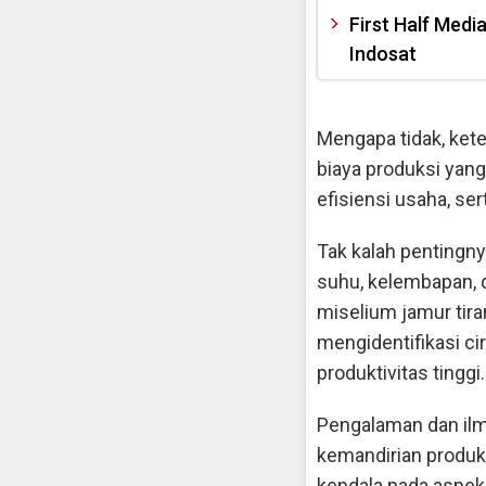
First Half Med
Indosat
Mengapa tidak, ke
biaya produksi yan
efisiensi usaha, se
Tak kalah penting
suhu, kelembapan,
miselium jamur ti
mengidentifikasi cir
produktivitas tinggi.
Pengalaman dan ilm
kemandirian produk
kendala pada aspek