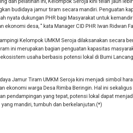
g dan pelatihan ini, Kelompok Seroja kini telah jauh lebi
n budidaya jamur tiram secara mandiri. Penguatan kap
kah nyata dukungan PHR bagi Masyarakat untuk kemandir
n ekonomi desa, " kata Manager CID PHR Iwan Ridwan Fai
mpingi Kelompok UMKM Seroja dilaksanakan secara be
gram ini merupakan bagian penguatan kapasitas masyara
osistem usaha berbasis potensi lokal di Bumi Lancan
aya Jamur Tiram UMKM Seroja kini menjadi simbol har
an ekonomi warga Desa Rimba Beringin. Hal ini sekaligus
n pendampingan yang tepat, potensi lokal dapat menjad
yang mandiri, tumbuh dan berkelanjutan.(*)