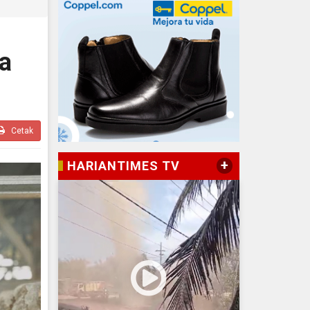
a
a
Cetak
+
HARIANTIMES TV