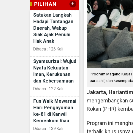
+
PILIHAN
Satukan Langkah
Hadapi Tantangan
Daerah, Wabup
Siak Ajak Penuhi
Hak Anak
Dibaca : 126 Kali
Syamsurizal: Wujud
Nyata Kekuatan
Iman, Kerukunan
Program Magang Kerja P
dan Kebersamaan
para ahli, dan kesempat
Dibaca : 122 Kali
Jakarta, Harianti
mengembangkan sumb
Fun Walk Mewarnai
Hari Pengayoman
Rokan (PHR) kemba
ke-81 di Kanwil
Kemenkum Riau
Program ini menghad
Dibaca : 139 Kali
terbaik, khususnya 