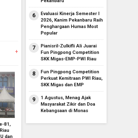
Pekanbaru
Evaluasi Kinerja Semester I
6
2026, Kanim Pekanbaru Raih
Penghargaan Humas Most
Popular
Pianisril-Zulkifli Ali Juarai
7
+
Fun Pingpong Competition
SKK Migas-EMP-PWI Riau
Fun Pingpong Competition
8
Perkuat Kemitraan PWI Riau,
SKK Migas dan EMP
1 Agustus, Menag Ajak
9
Masyarakat Zikir dan Doa
Kebangsaan di Monas
e-81,
Riau
HU dan