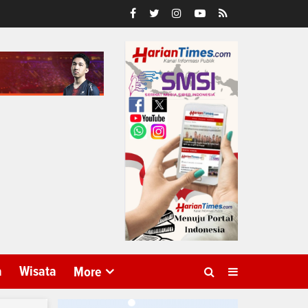
a
Wisata
More