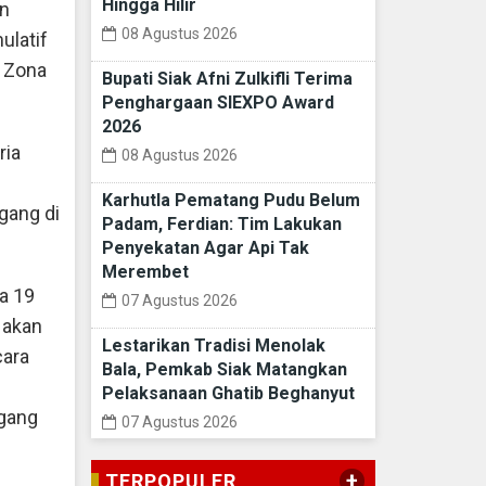
Hingga Hilir
an
08 Agustus 2026
ulatif
h Zona
Bupati Siak Afni Zulkifli Terima
Penghargaan SIEXPO Award
2026
ria
08 Agustus 2026
Karhutla Pematang Pudu Belum
gang di
Padam, Ferdian: Tim Lakukan
Penyekatan Agar Api Tak
Merembet
a 19
07 Agustus 2026
 akan
Lestarikan Tradisi Menolak
cara
Bala, Pemkab Siak Matangkan
Pelaksanaan Ghatib Beghanyut
gang
07 Agustus 2026
S
+
TERPOPULER