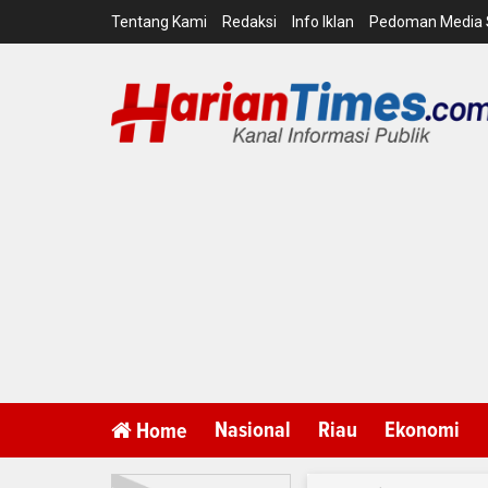
Tentang Kami
Redaksi
Info Iklan
Pedoman Media 
Nasional
Riau
Ekonomi
Home