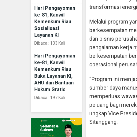
transformasi energi
Hari Pengayoman
ke-81, Kanwil
Melalui program yan
Kemenkum Riau
Sosialisasi
berkesempatan melih
Layanan KI
dan bisnis perusa
Dibaca : 133 Kali
pengalaman kerja ny
berkesempatan berk
Hari Pengayoman
ke-81, Kanwil
operasional perusa
Kemenkum Riau
Buka Layanan KI,
“Program ini menja
AHU dan Bantuan
sumber daya manusi
Hukum Gratis
memperluas wawasa
Dibaca : 197 Kali
peluang bagi merek
ungkap Vice Presid
Sitanggang.