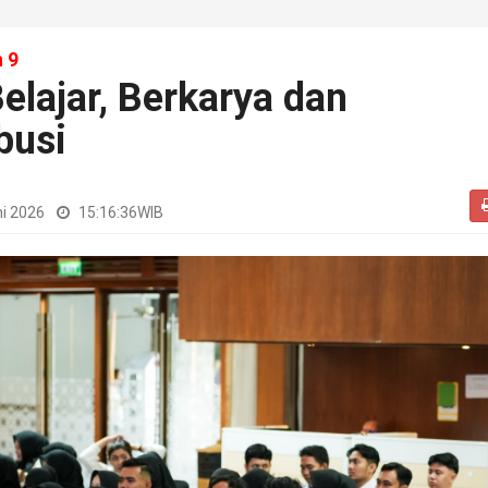
 9
elajar, Berkarya dan
busi
ni 2026
15:16:36
WIB