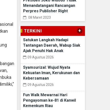
Presiden Joko Widodo Tidak
Menandatangani Rancangan
Perpres Publisher Right
08 Maret 2023
asional
+
TERKINI
tkan
Satukan Langkah Hadapi
kung
Tantangan Daerah, Wabup Siak
Ajak Penuhi Hak Anak
09 Agustus 2026
mbangan
Syamsurizal: Wujud Nyata
van,
Kekuatan Iman, Kerukunan dan
embuka
Kebersamaan
iliki,”
09 Agustus 2026
Fun Walk Mewarnai Hari
Pengayoman ke-81 di Kanwil
Kemenkum Riau