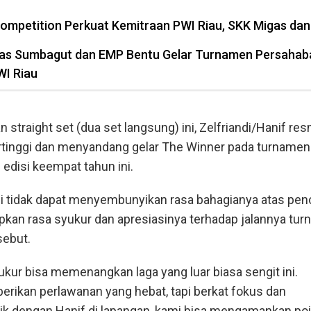
ompetition Perkuat Kemitraan PWI Riau, SKK Migas da
gas Sumbagut dan EMP Bentu Gelar Turnamen Persahab
WI Riau
traight set (dua set langsung) ini, Zelfriandi/Hanif res
tertinggi dan menyandang gelar The Winner pada turnamen
edisi keempat tahun ini.
ndi tidak dapat menyembunyikan rasa bahagianya atas pen
pkan rasa syukur dan apresiasinya terhadap jalannya tu
sebut.
kur bisa memenangkan laga yang luar biasa sengit ini.
ikan perlawanan yang hebat, tapi berkat fokus dan
ik dengan Hanif di lapangan, kami bisa mengamankan poi