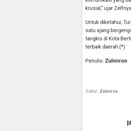
krusial," ujar Zelfr
Untuk diketahui, T
satu ajang bergengs
tangkis di Kota Ber
terbaik daerah.(*)
Penulis:
Zulmiron
Editor :
Zulmiron
[