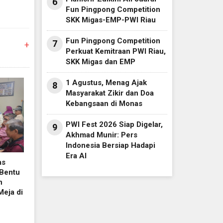
6
Fun Pingpong Competition
SKK Migas-EMP-PWI Riau
Fun Pingpong Competition
7
+
Perkuat Kemitraan PWI Riau,
SKK Migas dan EMP
1 Agustus, Menag Ajak
8
Masyarakat Zikir dan Doa
Kebangsaan di Monas
PWI Fest 2026 Siap Digelar,
9
Akhmad Munir: Pers
Indonesia Bersiap Hadapi
Era AI
as
Bentu
n
Meja di