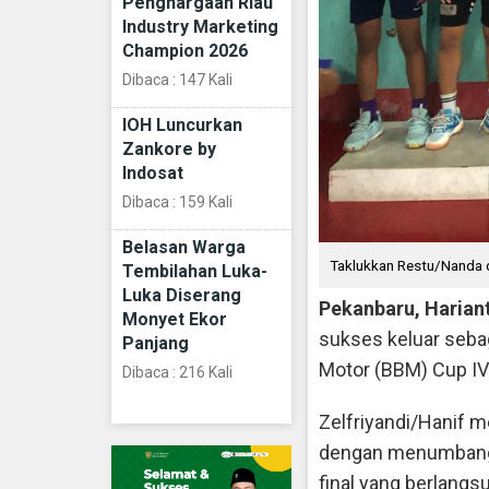
Penghargaan Riau
Industry Marketing
Champion 2026
Dibaca : 147 Kali
IOH Luncurkan
Zankore by
Indosat
Dibaca : 159 Kali
Belasan Warga
Taklukkan Restu/Nanda d
Tembilahan Luka-
Luka Diserang
Pekanbaru, Harian
Monyet Ekor
sukses keluar seba
Panjang
Motor (BBM) Cup IV
Dibaca : 216 Kali
Zelfriyandi/Hanif m
dengan menumbangk
final yang berlang