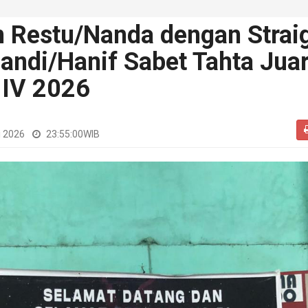
n Restu/Nanda dengan Strai
riandi/Hanif Sabet Tahta Jua
IV 2026
i 2026
23:55:00
WIB