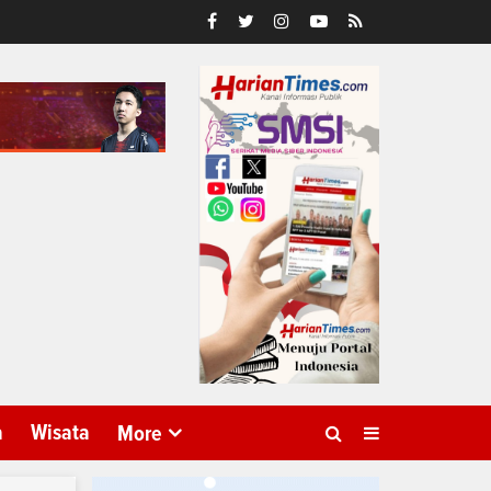
a
Wisata
More