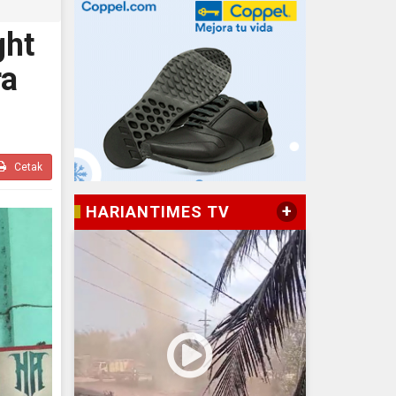
ght
ra
Cetak
+
HARIANTIMES TV