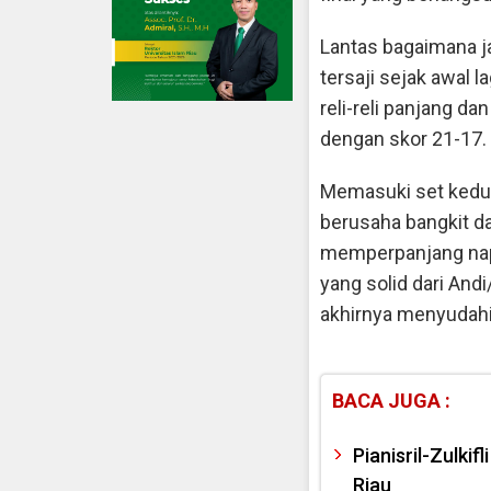
Lantas bagaimana ja
tersaji sejak awal 
reli-reli panjang 
dengan skor 21-17.
Memasuki set kedu
berusaha bangkit d
memperpanjang nap
yang solid dari And
akhirnya menyudahi
BACA JUGA :
Pianisril-Zulki
Riau