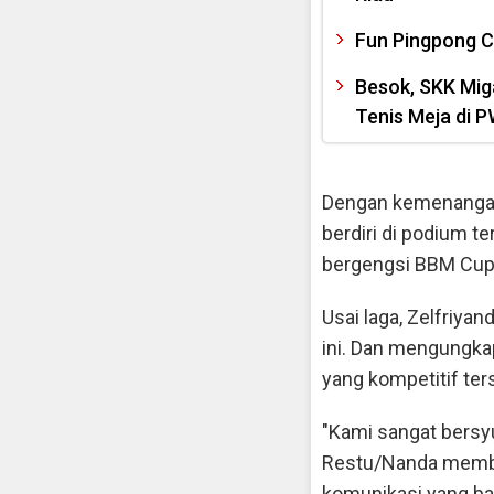
Fun Pingpong C
Besok, SKK Mi
Tenis Meja di P
Dengan kemenangan s
berdiri di podium 
bergengsi BBM Cup 
Usai laga, Zelfriya
ini. Dan mengungka
yang kompetitif ter
"Kami sangat bersyu
Restu/Nanda member
komunikasi yang ba