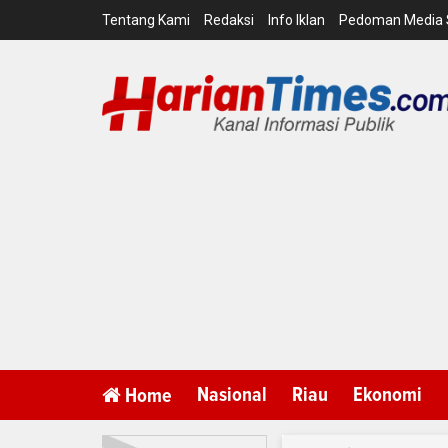
Tentang Kami
Redaksi
Info Iklan
Pedoman Media 
Nasional
Riau
Ekonomi
Home