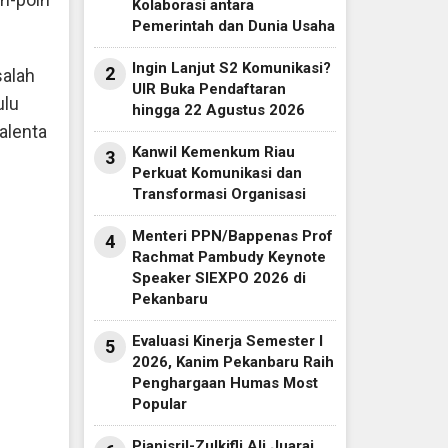
Kolaborasi antara
Pemerintah dan Dunia Usaha
Ingin Lanjut S2 Komunikasi?
2
salah
UIR Buka Pendaftaran
ulu
hingga 22 Agustus 2026
alenta
Kanwil Kemenkum Riau
3
Perkuat Komunikasi dan
Transformasi Organisasi
Menteri PPN/Bappenas Prof
4
Rachmat Pambudy Keynote
Speaker SIEXPO 2026 di
Pekanbaru
Evaluasi Kinerja Semester I
5
2026, Kanim Pekanbaru Raih
Penghargaan Humas Most
Popular
Pianisril-Zulkifli Ali Juarai