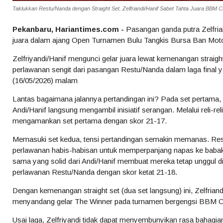
Taklukkan Restu/Nanda dengan Straight Set, Zelfriandi/Hanif Sabet Tahta Juara BBM C
Pekanbaru, Hariantimes.com -
Pasangan ganda putra Zelfria
juara dalam ajang Open Turnamen Bulu Tangkis Bursa Ban Mot
Zelfriyandi/Hanif mengunci gelar juara lewat kemenangan stra
perlawanan sengit dari pasangan Restu/Nanda dalam laga final 
(16/05/2026) malam
Lantas bagaimana jalannya pertandingan ini? Pada set pertama, te
Andi/Hanif langsung mengambil inisiatif serangan. Melalui reli-r
mengamankan set pertama dengan skor 21-17.
Memasuki set kedua, tensi pertandingan semakin memanas. Re
perlawanan habis-habisan untuk memperpanjang napas ke babak
sama yang solid dari Andi/Hanif membuat mereka tetap unggul di 
perlawanan Restu/Nanda dengan skor ketat 21-18.
Dengan kemenangan straight set (dua set langsung) ini, Zelfriandi
menyandang gelar The Winner pada turnamen bergengsi BBM Cup
Usai laga, Zelfriyandi tidak dapat menyembunyikan rasa bahagia