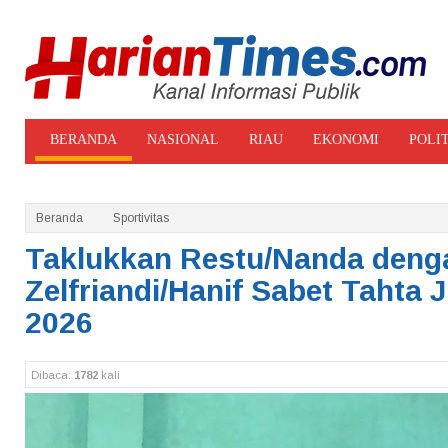
BERANDA
NASIONAL
RIAU
EKONOMI
POLI
ADVERTORIAL
GALERI FOTO
Beranda
Sportivitas
Taklukkan Restu/Nanda denga
Zelfriandi/Hanif Sabet Tahta
2026
Dibaca:
1782
kali