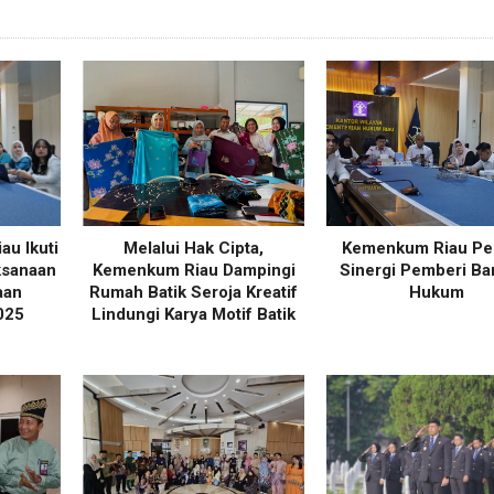
u Ikuti
Melalui Hak Cipta,
Kemenkum Riau Pe
ksanaan
Kemenkum Riau Dampingi
Sinergi Pemberi Ba
aan
Rumah Batik Seroja Kreatif
Hukum
025
Lindungi Karya Motif Batik