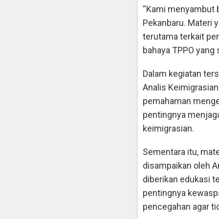
“Kami menyambut bai
Pekanbaru. Materi y
terutama terkait p
bahaya TPPO yang s
Dalam kegiatan ter
Analis Keimigrasian
pemahaman mengena
pentingnya menjaga
keimigrasian.
Sementara itu, mat
disampaikan oleh An
diberikan edukasi 
pentingnya kewaspa
pencegahan agar ti