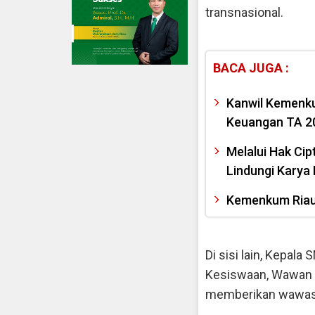
transnasional.
BACA JUGA :
Kanwil Kemenku
Keuangan TA 2
Melalui Hak Ci
Lindungi Karya 
Kemenkum Riau
Di sisi lain, Kepal
Kesiswaan, Wawan S
memberikan wawasan