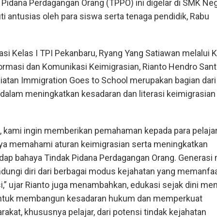
Pidana Perdagangan Orang (TPPO) ini digelar di SMK Neg
ti antusias oleh para siswa serta tenaga pendidik, Rabu
asi Kelas I TPI Pekanbaru, Ryang Yang Satiawan melalui 
formasi dan Komunikasi Keimigrasian, Rianto Hendro San
atan Immigration Goes to School merupakan bagian dari
dalam meningkatkan kesadaran dan literasi keimigrasian 
ni, kami ingin memberikan pemahaman kepada para pelaja
ya memahami aturan keimigrasian serta meningkatkan
dap bahaya Tindak Pidana Perdagangan Orang. Generasi
ungi diri dari berbagai modus kejahatan yang memanfa
,” ujar Rianto juga menambahkan, edukasi sejak dini men
 untuk membangun kesadaran hukum dan memperkuat
akat, khususnya pelajar, dari potensi tindak kejahatan