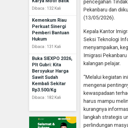
Karya Motif Batik
pencegahan Tindak 
Dibaca : 132 Kali
Pekanbaru dan diiku
(13/05/2026).
Kemenkum Riau
Perkuat Sinergi
Kepala Kantor Imigr
Pemberi Bantuan
Hukum
Seksi Teknologi In
Dibaca : 131 Kali
menyampaikan, kegi
Imigrasi Pekanbaru 
Buka SIEXPO 2026,
kalangan pelajar.
Plt Gubri: Kita
Bersyukur Harga
“Melalui kegiatan i
Sawit Sudah
Kembali Sekitar
mengenai pentingn
Rp3.500/Kg
kewaspadaan terha
Dibaca : 182 Kali
harus mampu melind
kurangnya informasi
langkah strategis
perlindungan masyar