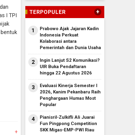
 dan
+
TERPOPULER
as I TPI
ijak
Prabowo Ajak Jajaran Kadin
1
i bentuk
Indonesia Perkuat
Kolaborasi antara
Pemerintah dan Dunia Usaha
Ingin Lanjut S2 Komunikasi?
2
UIR Buka Pendaftaran
hingga 22 Agustus 2026
Evaluasi Kinerja Semester I
3
2026, Kanim Pekanbaru Raih
Penghargaan Humas Most
Popular
Pianisril-Zulkifli Ali Juarai
4
Fun Pingpong Competition
SKK Migas-EMP-PWI Riau
+