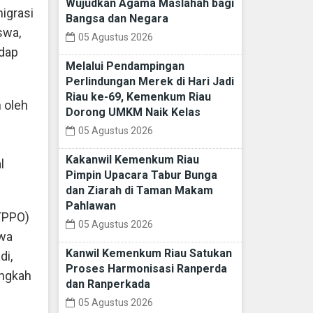
Wujudkan Agama Maslahah bagi
igrasi
Bangsa dan Negara
swa,
05 Agustus 2026
adap
Melalui Pendampingan
Perlindungan Merek di Hari Jadi
Riau ke-69, Kemenkum Riau
 oleh
Dorong UMKM Naik Kelas
05 Agustus 2026
Kakanwil Kemenkum Riau
l
Pimpin Upacara Tabur Bunga
dan Ziarah di Taman Makam
Pahlawan
TPPO)
05 Agustus 2026
swa
Kanwil Kemenkum Riau Satukan
di,
Proses Harmonisasi Ranperda
angkah
dan Ranperkada
05 Agustus 2026