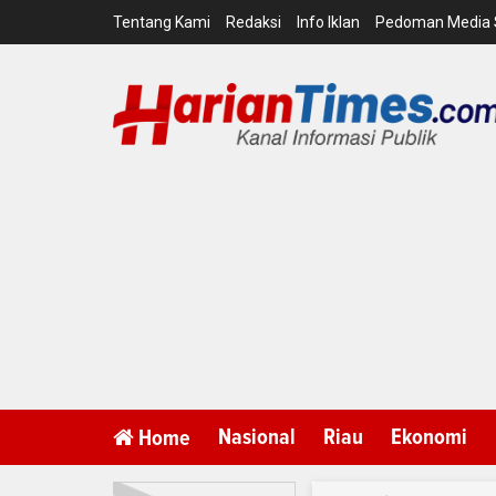
Tentang Kami
Redaksi
Info Iklan
Pedoman Media 
Nasional
Riau
Ekonomi
Home