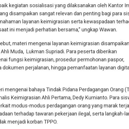
k kegiatan sosialisasi yang dilaksanakan oleh Kantor Im
ang disampaikan sangat relevan dan penting bagi para si
emahaman layanan keimigrasian serta kewaspadaan terh
aat ini menjadi perhatian bersama,” ungkap Wawan.
sebut, materi mengenai layanan keimigrasian disampaikan
 Ahli Muda, Lukman Supriadi. Para peserta diberikan
i fungsi keimigrasian, prosedur permohonan paspor,
 dokumen perjalanan, hingga pemanfaatan layanan digita
eri mengenai bahaya Tindak Pidana Perdagangan Orang (
alis Keimigrasian Ahli Pertama, Dedy Kurnianto. Para si
terkait modus-modus perdagangan orang yang marak terja
daan terhadap tawaran pekerjaan ilegal, serta langkah-l
dak menjadi korban TPPO.