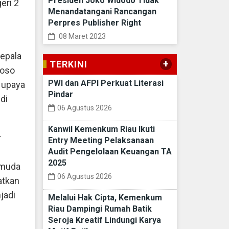
Presiden Joko Widodo Tidak
eri 2
Menandatangani Rancangan
Perpres Publisher Right
08 Maret 2023
Kepala
+
TERKINI
toso
PWI dan AFPI Perkuat Literasi
 upaya
Pindar
di
06 Agustus 2026
Kanwil Kemenkum Riau Ikuti
r
Entry Meeting Pelaksanaan
Audit Pengelolaan Keuangan TA
2025
 muda
06 Agustus 2026
atkan
jadi
Melalui Hak Cipta, Kemenkum
Riau Dampingi Rumah Batik
Seroja Kreatif Lindungi Karya