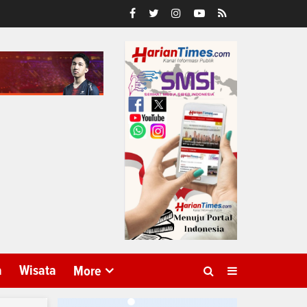
a
Wisata
More