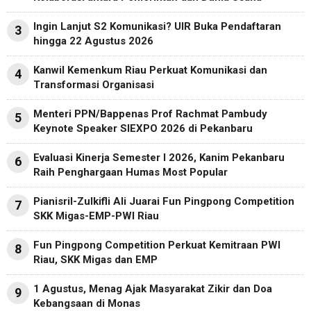
Ingin Lanjut S2 Komunikasi? UIR Buka Pendaftaran
3
hingga 22 Agustus 2026
Kanwil Kemenkum Riau Perkuat Komunikasi dan
4
Transformasi Organisasi
Menteri PPN/Bappenas Prof Rachmat Pambudy
5
Keynote Speaker SIEXPO 2026 di Pekanbaru
Evaluasi Kinerja Semester I 2026, Kanim Pekanbaru
6
Raih Penghargaan Humas Most Popular
Pianisril-Zulkifli Ali Juarai Fun Pingpong Competition
7
SKK Migas-EMP-PWI Riau
Fun Pingpong Competition Perkuat Kemitraan PWI
8
Riau, SKK Migas dan EMP
1 Agustus, Menag Ajak Masyarakat Zikir dan Doa
9
Kebangsaan di Monas