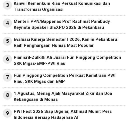
Kanwil Kemenkum Riau Perkuat Komunikasi dan
3
Transformasi Organisasi
Menteri PPN/Bappenas Prof Rachmat Pambudy
4
Keynote Speaker SIEXPO 2026 di Pekanbaru
Evaluasi Kinerja Semester I 2026, Kanim Pekanbaru
5
Raih Penghargaan Humas Most Popular
Pianisril-Zulkifli Ali Juarai Fun Pingpong Competition
6
SKK Migas-EMP-PWI Riau
Fun Pingpong Competition Perkuat Kemitraan PWI
7
Riau, SKK Migas dan EMP
1 Agustus, Menag Ajak Masyarakat Zikir dan Doa
8
Kebangsaan di Monas
PWI Fest 2026 Siap Digelar, Akhmad Munir: Pers
9
Indonesia Bersiap Hadapi Era AI