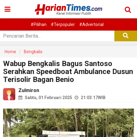
#Pilihan
#Terpopuler
#Advertorial
Home
Bengkalis
Wabup Bengkalis Bagus Santoso
Serahkan Speedboat Ambulance Dusun
Terisolir Bagan Benio
Zulmiron
Sabtu, 01 Februari 2025
21:03:17
WIB