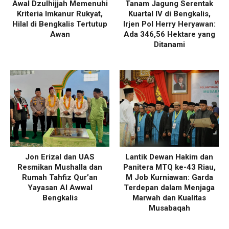
Awal Dzulhijjah Memenuhi
Tanam Jagung Serentak
Kriteria Imkanur Rukyat,
Kuartal IV di Bengkalis,
Hilal di Bengkalis Tertutup
Irjen Pol Herry Heryawan:
Awan
Ada 346,56 Hektare yang
Ditanami
Jon Erizal dan UAS
Lantik Dewan Hakim dan
Resmikan Mushalla dan
Panitera MTQ ke-43 Riau,
Rumah Tahfiz Qur’an
M Job Kurniawan: Garda
Yayasan Al Awwal
Terdepan dalam Menjaga
Bengkalis
Marwah dan Kualitas
Musabaqah