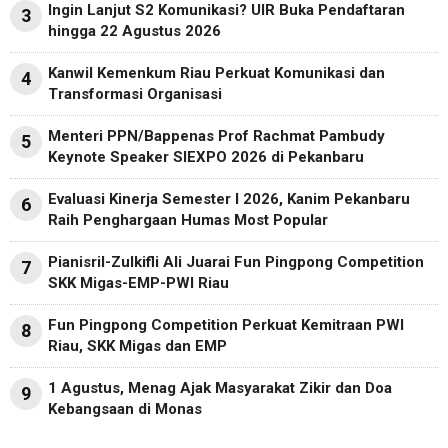
Ingin Lanjut S2 Komunikasi? UIR Buka Pendaftaran
3
hingga 22 Agustus 2026
Kanwil Kemenkum Riau Perkuat Komunikasi dan
4
Transformasi Organisasi
Menteri PPN/Bappenas Prof Rachmat Pambudy
5
Keynote Speaker SIEXPO 2026 di Pekanbaru
Evaluasi Kinerja Semester I 2026, Kanim Pekanbaru
6
Raih Penghargaan Humas Most Popular
Pianisril-Zulkifli Ali Juarai Fun Pingpong Competition
7
SKK Migas-EMP-PWI Riau
Fun Pingpong Competition Perkuat Kemitraan PWI
8
Riau, SKK Migas dan EMP
1 Agustus, Menag Ajak Masyarakat Zikir dan Doa
9
Kebangsaan di Monas