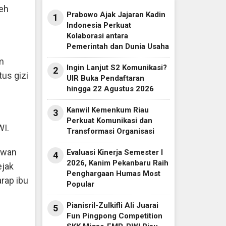
leh
Prabowo Ajak Jajaran Kadin
1
Indonesia Perkuat
Kolaborasi antara
Pemerintah dan Dunia Usaha
m
Ingin Lanjut S2 Komunikasi?
2
us gizi
UIR Buka Pendaftaran
hingga 22 Agustus 2026
Kanwil Kemenkum Riau
3
Perkuat Komunikasi dan
WI.
Transformasi Organisasi
awan
Evaluasi Kinerja Semester I
4
2026, Kanim Pekanbaru Raih
ejak
Penghargaan Humas Most
arap ibu
Popular
Pianisril-Zulkifli Ali Juarai
5
Fun Pingpong Competition