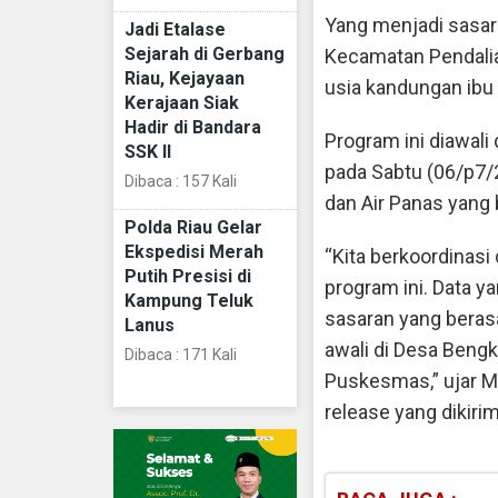
Yang menjadi sasara
Jadi Etalase
Sejarah di Gerbang
Kecamatan Pendalia
Riau, Kejayaan
usia kandungan ibu 
Kerajaan Siak
Hadir di Bandara
Program ini diawali
SSK II
pada Sabtu (06/p7/2
Dibaca : 157 Kali
dan Air Panas yang
Polda Riau Gelar
Ekspedisi Merah
“Kita berkoordinas
Putih Presisi di
program ini. Data ya
Kampung Teluk
sasaran yang berasa
Lanus
awali di Desa Beng
Dibaca : 171 Kali
Puskesmas,” ujar M
release yang dikiri