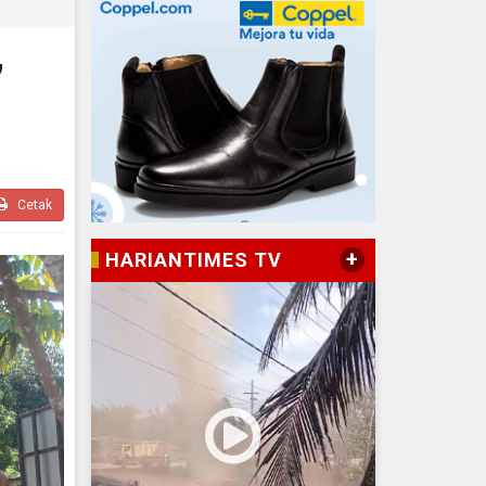
,
Cetak
+
HARIANTIMES TV