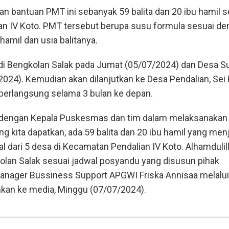
n bantuan PMT ini sebanyak 59 balita dan 20 ibu hamil s
n IV Koto. PMT tersebut berupa susu formula sesuai de
hamil dan usia balitanya.
 di Bengkolan Salak pada Jumat (05/07/2024) dan Desa Su
024). Kemudian akan dilanjutkan ke Desa Pendalian, Sei
 berlangsung selama 3 bulan ke depan.
i dengan Kepala Puskesmas dan tim dalam melaksanakan
ng kita dapatkan, ada 59 balita dan 20 ibu hamil yang men
l dari 5 desa di Kecamatan Pendalian IV Koto. Alhamdulill
kolan Salak sesuai jadwal posyandu yang disusun pihak
anager Bussiness Support APGWI Friska Annisaa melalui
mkan ke media, Minggu (07/07/2024).