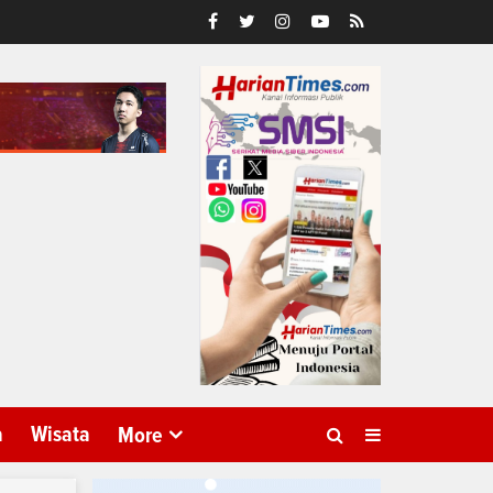
a
Wisata
More