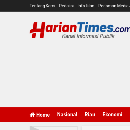
Tentang Kami
Redaksi
Info Iklan
Pedoman Media 
Nasional
Riau
Ekonomi
Home