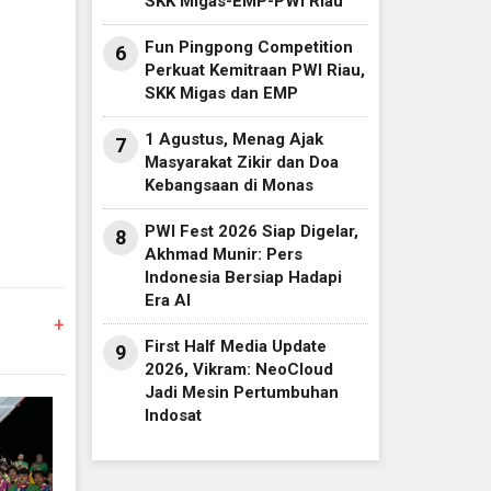
SKK Migas-EMP-PWI Riau
Fun Pingpong Competition
6
Perkuat Kemitraan PWI Riau,
SKK Migas dan EMP
1 Agustus, Menag Ajak
7
Masyarakat Zikir dan Doa
Kebangsaan di Monas
PWI Fest 2026 Siap Digelar,
8
Akhmad Munir: Pers
Indonesia Bersiap Hadapi
Era AI
+
First Half Media Update
9
2026, Vikram: NeoCloud
Jadi Mesin Pertumbuhan
Indosat