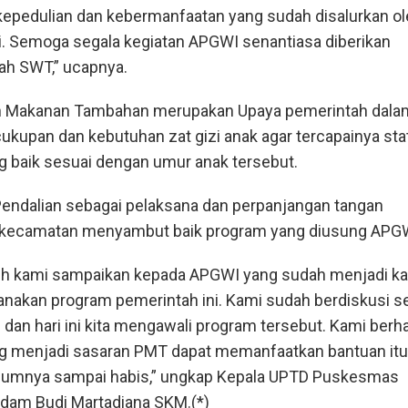
 kepedulian dan kebermanfaatan yang sudah disalurkan o
 Semoga segala kegiatan APGWI senantiasa diberikan
ah SWT,” ucapnya.
 Makanan Tambahan merupakan Upaya pemerintah dala
kupan dan kebutuhan zat gizi anak agar tercapainya stat
ng baik sesuai dengan umur anak tersebut.
ndalian sebagai pelaksana dan perpanjangan tangan
l kecamatan menyambut baik program yang diusung APG
sih kami sampaikan kepada APGWI yang sudah menjadi k
nakan program pemerintah ini. Kami sudah berdiskusi s
 dan hari ini kita mengawali program tersebut. Kami berh
ang menjadi sasaran PMT dapat memanfaatkan bantuan itu
umnya sampai habis,” ungkap Kepala UPTD Puskesmas
 Adam Budi Martadiana SKM.(*)