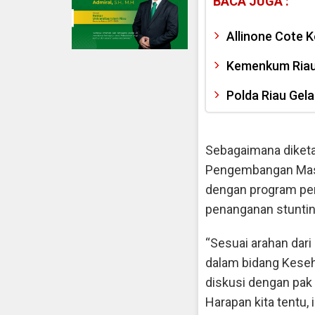
BACA JUGA :
Allinone Cote K
Kemenkum Riau F
Polda Riau Gela
Sebagaimana diketah
Pengembangan Masya
dengan program pem
penanganan stunti
“Sesuai arahan dar
dalam bidang Keseh
diskusi dengan pak 
Harapan kita tentu,