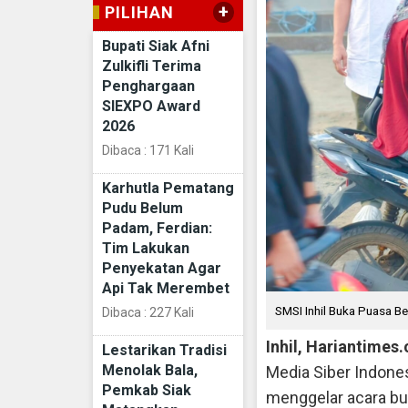
+
PILIHAN
Bupati Siak Afni
Zulkifli Terima
Penghargaan
SIEXPO Award
2026
Dibaca : 171 Kali
Karhutla Pematang
Pudu Belum
Padam, Ferdian:
Tim Lakukan
Penyekatan Agar
Api Tak Merembet
SMSI Inhil Buka Puasa B
Dibaca : 227 Kali
Inhil, Hariantimes
Lestarikan Tradisi
Menolak Bala,
Media Siber Indonesi
Pemkab Siak
menggelar acara buk