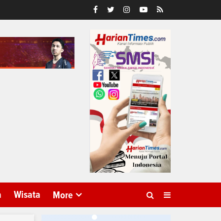
a
Wisata
More