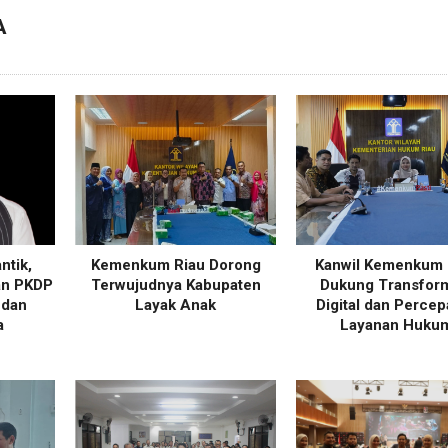
A
ntik,
Kemenkum Riau Dorong
Kanwil Kemenkum 
an PKDP
Terwujudnya Kabupaten
Dukung Transfor
 dan
Layak Anak
Digital dan Percep
a
Layanan Huku