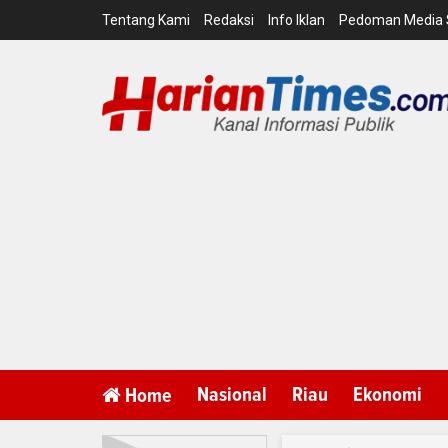
Tentang Kami
Redaksi
Info Iklan
Pedoman Media 
Nasional
Riau
Ekonomi
Home