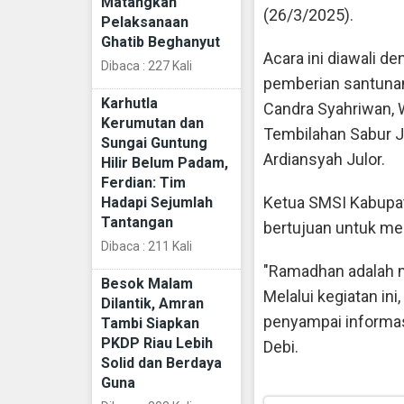
Matangkan
(26/3/2025).
Pelaksanaan
Ghatib Beghanyut
Acara ini diawali d
Dibaca : 227 Kali
pemberian santunan
Karhutla
Candra Syahriwan, 
Kerumutan dan
Tembilahan Sabur J
Sungai Guntung
Ardiansyah Julor.
Hilir Belum Padam,
Ferdian: Tim
Ketua SMSI Kabupate
Hadapi Sejumlah
Tantangan
bertujuan untuk m
Dibaca : 211 Kali
"Ramadhan adalah m
Besok Malam
Melalui kegiatan i
Dilantik, Amran
penyampai informasi
Tambi Siapkan
PKDP Riau Lebih
Debi.
Solid dan Berdaya
Guna