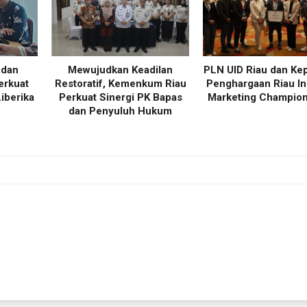
 dan
Mewujudkan Keadilan
PLN UID Riau dan Kep
erkuat
Restoratif, Kemenkum Riau
Penghargaan Riau In
iberika
Perkuat Sinergi PK Bapas
Marketing Champio
dan Penyuluh Hukum