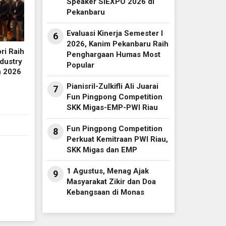
Speaker SIEXPO 2026 di
Pekanbaru
Evaluasi Kinerja Semester I
6
2026, Kanim Pekanbaru Raih
ri Raih
Penghargaan Humas Most
dustry
Popular
n 2026
Pianisril-Zulkifli Ali Juarai
7
Fun Pingpong Competition
SKK Migas-EMP-PWI Riau
Fun Pingpong Competition
8
Perkuat Kemitraan PWI Riau,
SKK Migas dan EMP
1 Agustus, Menag Ajak
9
Masyarakat Zikir dan Doa
Kebangsaan di Monas