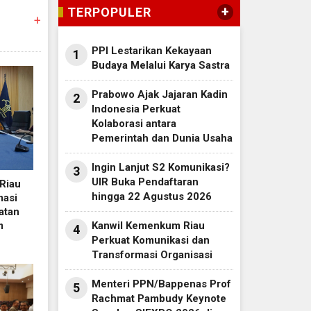
+
TERPOPULER
+
PPI Lestarikan Kekayaan
1
Budaya Melalui Karya Sastra
Prabowo Ajak Jajaran Kadin
2
Indonesia Perkuat
Kolaborasi antara
Pemerintah dan Dunia Usaha
Ingin Lanjut S2 Komunikasi?
3
UIR Buka Pendaftaran
Riau
hingga 22 Agustus 2026
masi
atan
m
Kanwil Kemenkum Riau
4
Perkuat Komunikasi dan
Transformasi Organisasi
Menteri PPN/Bappenas Prof
5
Rachmat Pambudy Keynote