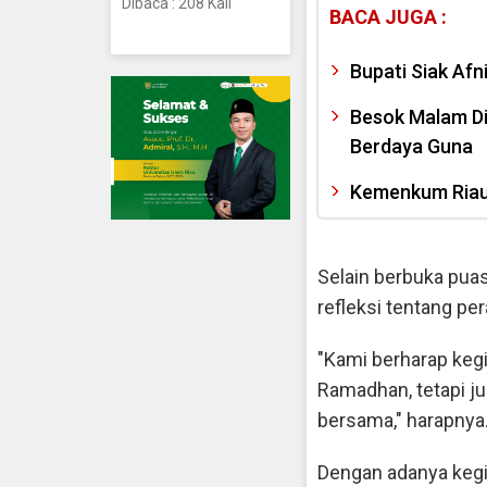
Dibaca : 208 Kali
BACA JUGA :
Bupati Siak Af
Besok Malam Di
Berdaya Guna
Kemenkum Riau
Selain berbuka puas
refleksi tentang p
"Kami berharap kegia
Ramadhan, tetapi ju
bersama," harapnya
Dengan adanya kegia