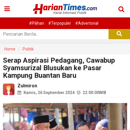
#Pilihan
#Terpopuler
#Advertorial
Home
Politik
Serap Aspirasi Pedagang, Cawabup
Syamsurizal Blusukan ke Pasar
Kampung Buantan Baru
Zulmiron
Kamis, 26 September 2024
22:00:00
WIB