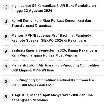
Ingin Lanjut S2 Komunikasi? UIR Buka Pendaftaran
3
hingga 22 Agustus 2026
Kanwil Kemenkum Riau Perkuat Komunikasi dan
4
Transformasi Organisasi
Menteri PPN/Bappenas Prof Rachmat Pambudy
5
Keynote Speaker SIEXPO 2026 di Pekanbaru
Evaluasi Kinerja Semester I 2026, Kanim Pekanbaru
6
Raih Penghargaan Humas Most Popular
Pianisril-Zulkifli Ali Juarai Fun Pingpong Competition
7
SKK Migas-EMP-PWI Riau
Fun Pingpong Competition Perkuat Kemitraan PWI
8
Riau, SKK Migas dan EMP
1 Agustus, Menag Ajak Masyarakat Zikir dan Doa
9
Kebangsaan di Monas