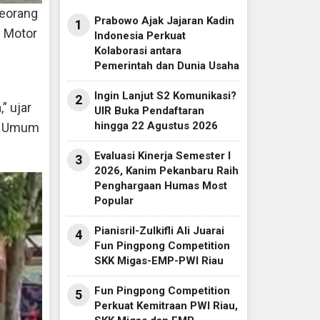
seorang
Prabowo Ajak Jajaran Kadin
1
n Motor
Indonesia Perkuat
Kolaborasi antara
Pemerintah dan Dunia Usaha
Ingin Lanjut S2 Komunikasi?
2
” ujar
UIR Buka Pendaftaran
hingga 22 Agustus 2026
ua Umum
Evaluasi Kinerja Semester I
3
2026, Kanim Pekanbaru Raih
Penghargaan Humas Most
Popular
Pianisril-Zulkifli Ali Juarai
4
Fun Pingpong Competition
SKK Migas-EMP-PWI Riau
Fun Pingpong Competition
5
Perkuat Kemitraan PWI Riau,