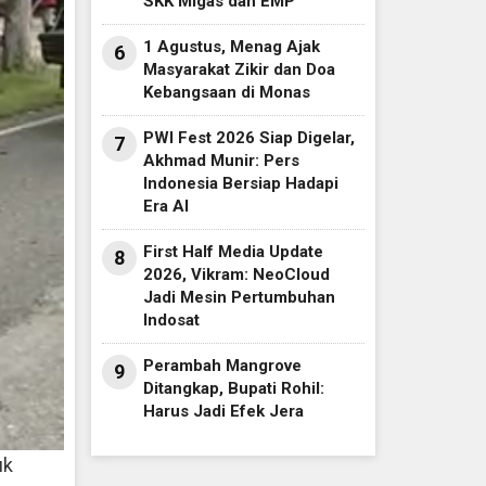
SKK Migas dan EMP
1 Agustus, Menag Ajak
6
Masyarakat Zikir dan Doa
Kebangsaan di Monas
PWI Fest 2026 Siap Digelar,
7
Akhmad Munir: Pers
Indonesia Bersiap Hadapi
Era AI
First Half Media Update
8
2026, Vikram: NeoCloud
Jadi Mesin Pertumbuhan
Indosat
Perambah Mangrove
9
Ditangkap, Bupati Rohil:
Harus Jadi Efek Jera
uk