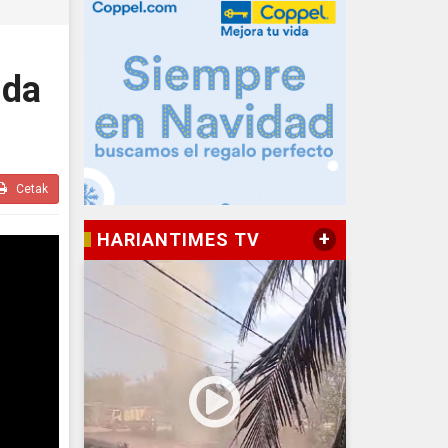
uda
Cetak
+
HARIANTIMES TV