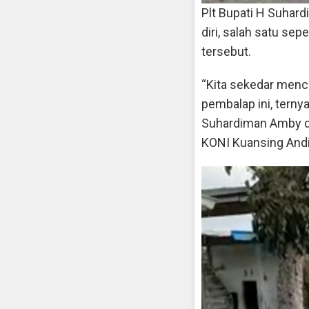
Plt Bupati H Suhar
diri, salah satu se
tersebut.
“Kita sekedar menc
pembalap ini, ternya
Suhardiman Amby d
KONI Kuansing Andi