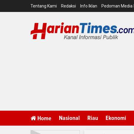
Tentang Kami
Redaksi
Info Iklan
Pedoman Media 
Nasional
Riau
Ekonomi
Home