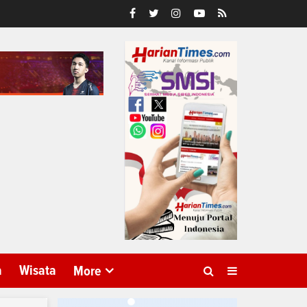
a
Wisata
More