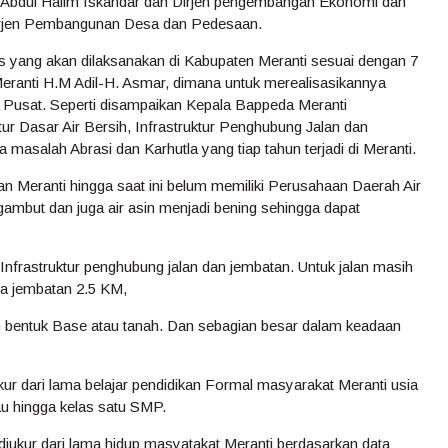
 Abdul Halim Iskandar dan Dirjen pengembangan Ekonomi dan
n Dirjen Pembangunan Desa dan Pedesaan.
is yang akan dilaksanakan di Kabupaten Meranti sesuai dengan 7
Meranti H.M Adil-H. Asmar, dimana untuk merealisasikannya
usat. Seperti disampaikan Kepala Bappeda Meranti
ur Dasar Air Bersih, Infrastruktur Penghubung Jalan dan
masalah Abrasi dan Karhutla yang tiap tahun terjadi di Meranti.
 Meranti hingga saat ini belum memiliki Perusahaan Daerah Air
but dan juga air asin menjadi bening sehingga dapat
 Infrastruktur penghubung jalan dan jembatan. Untuk jalan masih
ga jembatan 2.5 KM,
m bentuk Base atau tanah. Dan sebagian besar dalam keadaan
kur dari lama belajar pendidikan Formal masyarakat Meranti usia
tau hingga kelas satu SMP.
diukur dari lama hidup masyatakat Meranti berdasarkan data