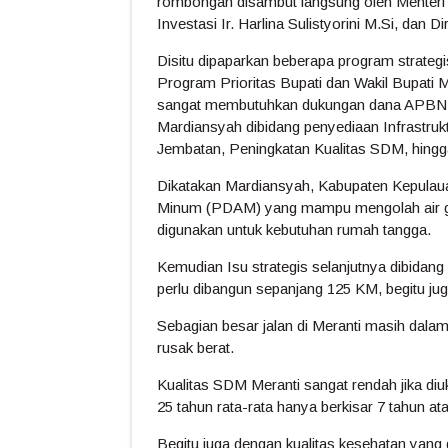
rombongan disambut langsung oleh Menteri
Investasi Ir. Harlina Sulistyorini M.Si, da
Disitu dipaparkan beberapa program strateg
Program Prioritas Bupati dan Wakil Bupati 
sangat membutuhkan dukungan dana APBN P
Mardiansyah dibidang penyediaan Infrastrukt
Jembatan, Peningkatan Kualitas SDM, hingga 
Dikatakan Mardiansyah, Kabupaten Kepulauan
Minum (PDAM) yang mampu mengolah air gam
digunakan untuk kebutuhan rumah tangga.
Kemudian Isu strategis selanjutnya dibidang
perlu dibangun sepanjang 125 KM, begitu ju
Sebagian besar jalan di Meranti masih dala
rusak berat.
Kualitas SDM Meranti sangat rendah jika diu
25 tahun rata-rata hanya berkisar 7 tahun a
Begitu juga dengan kualitas kesehatan yang 