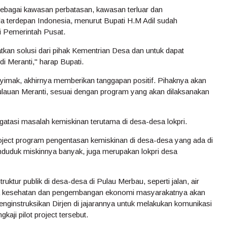
 sebagai kawasan perbatasan, kawasan terluar dan
 terdepan Indonesia, menurut Bupati H.M Adil sudah
i Pemerintah Pusat.
an solusi dari pihak Kementrian Desa dan untuk dapat
i Meranti," harap Bupati.
imak, akhirnya memberikan tanggapan positif. Pihaknya akan
uan Meranti, sesuai dengan program yang akan dilaksanakan
tasi masalah kemiskinan terutama di desa-desa lokpri.
project program pengentasan kemiskinan di desa-desa yang ada di
duduk miskinnya banyak, juga merupakan lokpri desa
ruktur publik di desa-desa di Pulau Merbau, seperti jalan, air
arana kesehatan dan pengembangan ekonomi masyarakatnya akan
ginstruksikan Dirjen di jajarannya untuk melakukan komunikasi
ji pilot project tersebut.