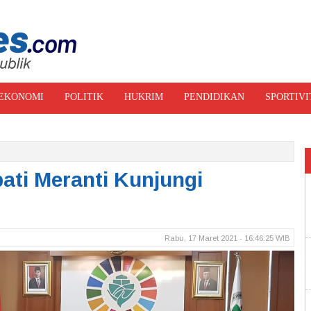
EKONOMI
POLITIK
HUKRIM
PENDIDIKAN
SPORTIVI
RI FOTO
ati Meranti Kunjungi
Rabu, 17 Maret 2021 - 16:46:25 WIB