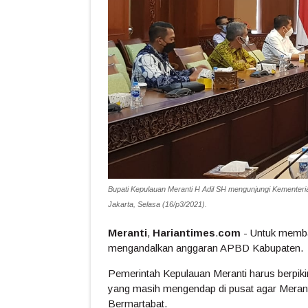
Bupati Kepulauan Meranti H Adil SH mengunjungi Kementeri
Jakarta, Selasa (16/p3/2021).
Meranti
,
Hariantimes
.
com
- Untuk memba
mengandalkan anggaran APBD Kabupaten.
Pemerintah Kepulauan Meranti harus berpi
yang masih mengendap di pusat agar Meran
Bermartabat.