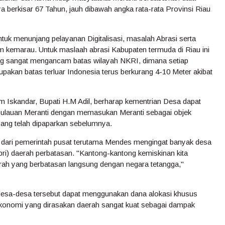
nya berkisar 67 Tahun, jauh dibawah angka rata-rata Provinsi Riau
untuk menunjang pelayanan Digitalisasi, masalah Abrasi serta
m kemarau. Untuk maslaah abrasi Kabupaten termuda di Riau ini
g sangat mengancam batas wilayah NKRI, dimana setiap
pakan batas terluar Indonesia terus berkurang 4-10 Meter akibat
im Iskandar, Bupati H.M Adil, berharap kementrian Desa dapat
lauan Meranti dengan memasukan Meranti sebagai objek
yang telah dipaparkan sebelumnya.
 dari pemerintah pusat terutama Mendes mengingat banyak desa
(lokpri) daerah perbatasan. "Kantong-kantong kemiskinan kita
rah yang berbatasan langsung dengan negara tetangga,"
 desa-desa tersebut dapat menggunakan dana alokasi khusus
ekonomi yang dirasakan daerah sangat kuat sebagai dampak