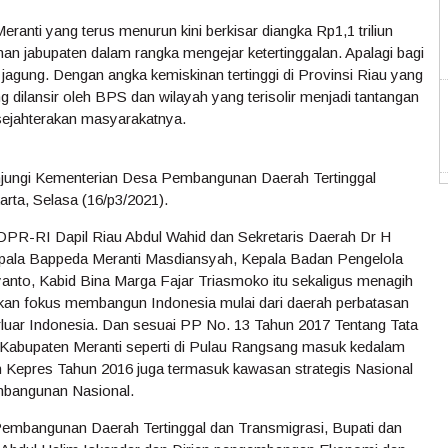
ranti yang terus menurun kini berkisar diangka Rp1,1 triliun
an jabupaten dalam rangka mengejar ketertinggalan. Apalagi bagi
agung. Dengan angka kemiskinan tertinggi di Provinsi Riau yang
g dilansir oleh BPS dan wilayah yang terisolir menjadi tantangan
sejahterakan masyarakatnya.
njungi Kementerian Desa Pembangunan Daerah Tertinggal
arta, Selasa (16/p3/2021).
DPR-RI Dapil Riau Abdul Wahid dan Sekretaris Daerah Dr H
pala Bappeda Meranti Masdiansyah, Kepala Badan Pengelola
nto, Kabid Bina Marga Fajar Triasmoko itu sekaligus menagih
kan fokus membangun Indonesia mulai dari daerah perbatasan
rluar Indonesia. Dan sesuai PP No. 13 Tahun 2017 Tentang Tata
 Kabupaten Meranti seperti di Pulau Rangsang masuk kedalam
n Kepres Tahun 2016 juga termasuk kawasan strategis Nasional
embangunan Nasional.
embangunan Daerah Tertinggal dan Transmigrasi, Bupati dan