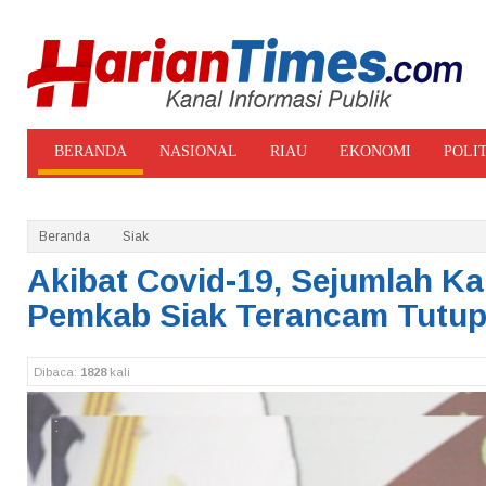
BERANDA
NASIONAL
RIAU
EKONOMI
POLI
ADVERTORIAL
GALERI FOTO
Beranda
Siak
Akibat Covid-19, Sejumlah Ka
Pemkab Siak Terancam Tutu
Dibaca:
1828
kali