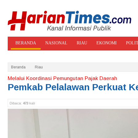
BERANDA
NASIONAL
RIAU
EKONOMI
POLI
ADVERTORIAL
GALERI FOTO
Beranda
Riau
Melalui Koordinasi Pemungutan Pajak Daerah
Pemkab Pelalawan Perkuat K
Dibaca:
473
kali