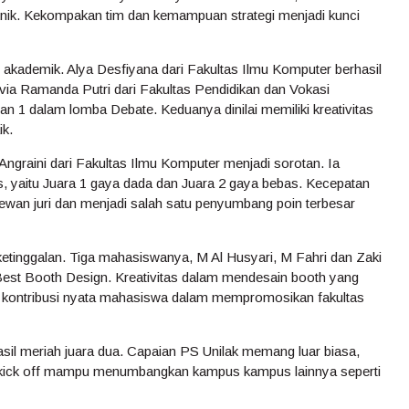
 Teknik. Kekompakan tim dan kemampuan strategi menjadi kunci
 akademik. Alya Desfiyana dari Fakultas Ilmu Komputer berhasil
via Ramanda Putri dari Fakultas Pendidikan dan Vokasi
 1 dalam lomba Debate. Keduanya dinilai memiliki kreativitas
k.
ngraini dari Fakultas Ilmu Komputer menjadi sorotan. Ia
, yaitu Juara 1 gaya dada dan Juara 2 gaya bebas. Kecepatan
dewan juri dan menjadi salah satu penyumbang poin terbesar
ketinggalan. Tiga mahasiswanya, M Al Husyari, M Fahri dan Zaki
Best Booth Design. Kreativitas dalam mendesain booth yang
tuk kontribusi nyata mahasiswa dalam mempromosikan fakultas
asil meriah juara dua. Capaian PS Unilak memang luar biasa,
m kick off mampu menumbangkan kampus kampus lainnya seperti