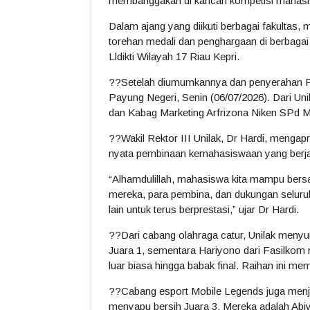
membanggakan di kancah kompetisi mahas
Dalam ajang yang diikuti berbagai fakultas,
torehan medali dan penghargaan di berbaga
Lldikti Wilayah 17 Riau Kepri.
??Setelah diumumkannya dan penyerahan Pi
Payung Negeri, Senin (06/07/2026). Dari Un
dan Kabag Marketing Arfrizona Niken SPd 
??Wakil Rektor III Unilak, Dr Hardi, mengapr
nyata pembinaan kemahasiswaan yang berjal
“Alhamdulillah, mahasiswa kita mampu bers
mereka, para pembina, dan dukungan seluruh
lain untuk terus berprestasi,” ujar Dr Hardi.
??Dari cabang olahraga catur, Unilak menyu
Juara 1, sementara Hariyono dari Fasilkom
luar biasa hingga babak final. Raihan ini me
??Cabang esport Mobile Legends juga menjadi
menyapu bersih Juara 3. Mereka adalah Abi