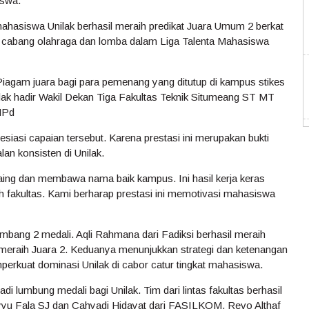
iswa.
 mahasiswa Unilak berhasil meraih predikat Juara Umum 2 berkat
i cabang olahraga dan lomba dalam Liga Talenta Mahasiswa
agam juara bagi para pemenang yang ditutup di kampus stikes
ilak hadir Wakil Dekan Tiga Fakultas Teknik Situmeang ST MT
MPd
esiasi capaian tersebut. Karena prestasi ini merupakan bukti
an konsisten di Unilak.
aing dan membawa nama baik kampus. Ini hasil kerja keras
 fakultas. Kami berharap prestasi ini memotivasi mahasiswa
mbang 2 medali. Aqli Rahmana dari Fadiksi berhasil meraih
 meraih Juara 2. Keduanya menunjukkan strategi dan ketenangan
mperkuat dominasi Unilak di cabor catur tingkat mahasiswa.
 lumbung medali bagi Unilak. Tim dari lintas fakultas berhasil
yyu Fala SJ dan Cahyadi Hidayat dari FASILKOM, Revo Althaf