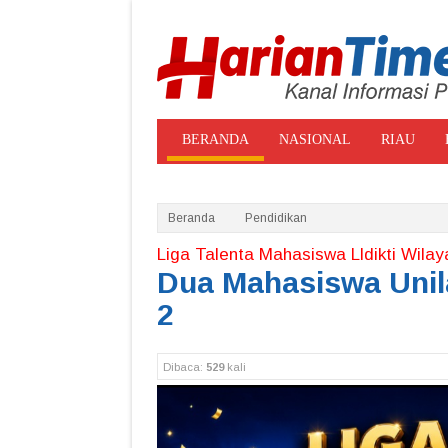
BERANDA
NASIONAL
RIAU
ADVERTORIAL
GALE
Beranda
Pendidikan
Liga Talenta Mahasiswa Lldikti Wilay
Dua Mahasiswa Unil
2
Dibaca:
529
kali