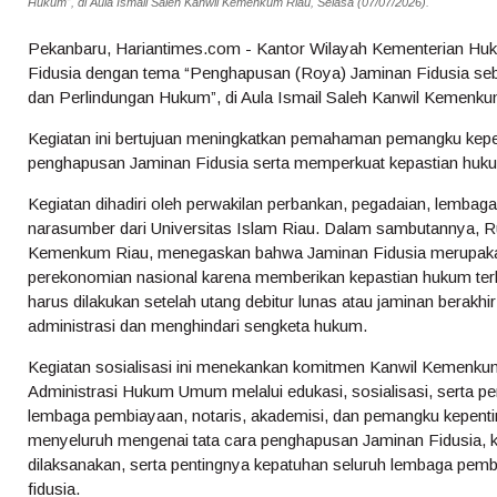
Hukum”, di Aula Ismail Saleh Kanwil Kemenkum Riau, Selasa (07/07/2026).
Pekanbaru, Hariantimes.com - Kantor Wilayah Kementerian Huk
Fidusia dengan tema “Penghapusan (Roya) Jaminan Fidusia seb
dan Perlindungan Hukum”, di Aula Ismail Saleh Kanwil Kemenkum
Kegiatan ini bertujuan meningkatkan pemahaman pemangku kepen
penghapusan Jaminan Fidusia serta memperkuat kepastian hukum
Kegiatan dihadiri oleh perwakilan perbankan, pegadaian, lembag
narasumber dari Universitas Islam Riau. Dalam sambutannya, 
Kemenkum Riau, menegaskan bahwa Jaminan Fidusia merupakan
perekonomian nasional karena memberikan kepastian hukum ter
harus dilakukan setelah utang debitur lunas atau jaminan berakhi
administrasi dan menghindari sengketa hukum.
Kegiatan sosialisasi ini menekankan komitmen Kanwil Kemenkum
Administrasi Hukum Umum melalui edukasi, sosialisasi, serta p
lembaga pembiayaan, notaris, akademisi, dan pemangku kepenti
menyeluruh mengenai tata cara penghapusan Jaminan Fidusia, k
dilaksanakan, serta pentingnya kepatuhan seluruh lembaga pemb
fidusia.