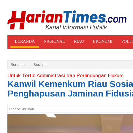
BERANDA
NASIONAL
RIAU
EKONOMI
POLI
ADVERTORIAL
GALERI FOTO
Beranda
Sosialita
Untuk Tertib Administrasi dan Perlindungan Hukum
Kanwil Kemenkum Riau Sosia
Penghapusan Jaminan Fidusi
Dibaca:
499
kali