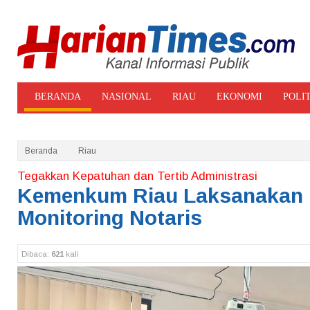
BERANDA
NASIONAL
RIAU
EKONOMI
POLI
ADVERTORIAL
GALERI FOTO
Beranda
Riau
Tegakkan Kepatuhan dan Tertib Administrasi
Kemenkum Riau Laksanakan
Monitoring Notaris
Dibaca:
621
kali