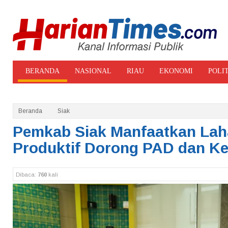
BERANDA
NASIONAL
RIAU
EKONOMI
POLI
ADVERTORIAL
GALERI FOTO
Beranda
Siak
Pemkab Siak Manfaatkan Laha
Produktif Dorong PAD dan Ke
Dibaca:
760
kali