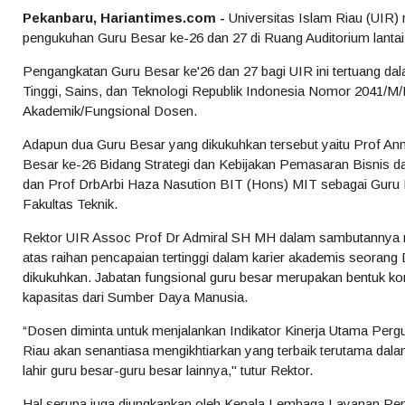
Pekanbaru, Hariantimes.com -
Universitas Islam Riau (UIR) 
pengukuhan Guru Besar ke-26 dan 27 di Ruang Auditorium lantai
Pengangkatan Guru Besar ke'26 dan 27 bagi UIR ini tertuang da
Tinggi, Sains, dan Teknologi Republik Indonesia Nomor 2041/M
Akademik/Fungsional Dosen.
Adapun dua Guru Besar yang dikukuhkan tersebut yaitu Prof An
Besar ke-26 Bidang Strategi dan Kebijakan Pemasaran Bisnis dari
dan Prof DrbArbi Haza Nasution BIT (Hons) MIT sebagai Guru 
Fakultas Teknik.
Rektor UIR Assoc Prof Dr Admiral SH MH dalam sambutannya 
atas raihan pencapaian tertinggi dalam karier akademis seora
dikukuhkan. Jabatan fungsional guru besar merupakan bentuk k
kapasitas dari Sumber Daya Manusia.
“Dosen diminta untuk menjalankan Indikator Kinerja Utama Pergur
Riau akan senantiasa mengikhtiarkan yang terbaik terutama da
lahir guru besar-guru besar lainnya," tutur Rektor.
Hal serupa juga diungkapkan oleh Kepala Lembaga Layanan Pend