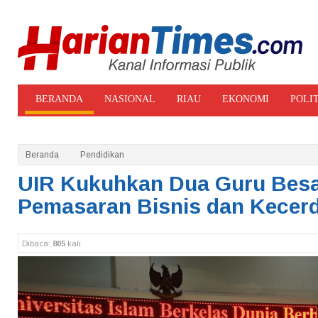
BERANDA
NASIONAL
RIAU
EKONOMI
POLI
ADVERTORIAL
GALERI FOTO
Beranda
Pendidikan
UIR Kukuhkan Dua Guru Besa
Pemasaran Bisnis dan Kecer
Dibaca:
805
kali