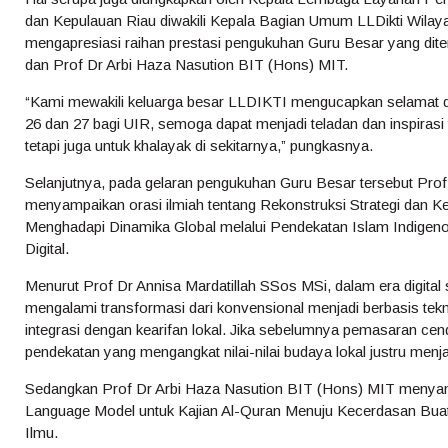
dan Kepulauan Riau diwakili Kepala Bagian Umum LLDikti Wilay
mengapresiasi raihan prestasi pengukuhan Guru Besar yang dite
dan Prof Dr Arbi Haza Nasution BIT (Hons) MIT.
“Kami mewakili keluarga besar LLDIKTI mengucapkan selamat dan
26 dan 27 bagi UIR, semoga dapat menjadi teladan dan inspirasi 
tetapi juga untuk khalayak di sekitarnya,” pungkasnya.
Selanjutnya, pada gelaran pengukuhan Guru Besar tersebut Prof
menyampaikan orasi ilmiah tentang Rekonstruksi Strategi dan 
Menghadapi Dinamika Global melalui Pendekatan Islam Indigeno
Digital.
Menurut Prof Dr Annisa Mardatillah SSos MSi, dalam era digital s
mengalami transformasi dari konvensional menjadi berbasis tekn
integrasi dengan kearifan lokal. Jika sebelumnya pemasaran ce
pendekatan yang mengangkat nilai-nilai budaya lokal justru menja
Sedangkan Prof Dr Arbi Haza Nasution BIT (Hons) MIT menyamp
Language Model untuk Kajian Al-Quran Menuju Kecerdasan Buat
Ilmu.