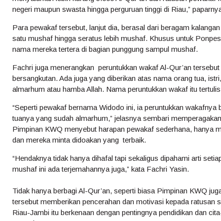
negeri maupun swasta hingga perguruan tinggi di Riau,” paparny
Para pewakaf tersebut, lanjut dia, berasal dari beragam kalangan
satu mushaf hingga seratus lebih mushaf. Khusus untuk Ponpes i
nama mereka tertera di bagian punggung sampul mushaf.
Fachri juga menerangkan peruntukkan wakaf Al-Qur’an tersebut 
bersangkutan. Ada juga yang diberikan atas nama orang tua, istr
almarhum atau hamba Allah. Nama peruntukkan wakaf itu tertulis
“Seperti pewakaf bernama Widodo ini, ia peruntukkan wakafnya
tuanya yang sudah almarhum,” jelasnya sembari memperagakan
Pimpinan KWQ menyebut harapan pewakaf sederhana, hanya min
dan mereka minta didoakan yang terbaik.
“Hendaknya tidak hanya dihafal tapi sekaligus dipahami arti set
mushaf ini ada terjemahannya juga,” kata Fachri Yasin.
Tidak hanya berbagi Al-Qur’an, seperti biasa Pimpinan KWQ j
tersebut memberikan pencerahan dan motivasi kepada ratusan sa
Riau-Jambi itu berkenaan dengan pentingnya pendidikan dan ci