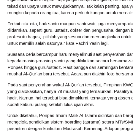
tekad dan upaya untuk mewujudkannya. Tak kalah penting, apa y
mungkin kepada orang tua, karena perlu dukungan untuk merealisa
Terkait cita-cita, baik santri maupun santriwati, juga menyampa
diidamkan, seperti guru, ustadz, dokter dan pengusaha, dengan
profesi itu bagus, pilihlah yang sesuai dan memungkinkan untuk d
untuk memilih salah satunya,” kata Fachri Yasin lagi.
Suasana ceria bercampur haru menyelimuti saat penyerahan da
kepada masing-masing santri yang dilakukan secara bersama-
Ponpes hingga guru/ustadz. Raut bangga dan semringah kentara 
mushaf Al-Qur’an baru tersebut. Acara pun diakhiri foto bersama
Pada saat penyerahan wakaf Al-Qur’an tersebut, Pimpinan KWQ
yang dialokasikan, hanya 78 mushaf yang tersalurkan. Pasalnya,
hadir. Namun, hal tersebut bisa dimaklumi, ternyata yang absen
sudah keburu pulang setelah lulus ujian akhir.
Untuk diketahui, Ponpes Imam Malik Al-Islami didirikan dan ber
mengelola pendidikan sistem boarding (asrama) setara MTs/S
pesantren dengan kurikulum Madrasah Kemenag. Adapun progra