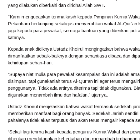
yang dilakukan diberkahi dan diridhai Allah SWT.
"Kami mengucapkan terima kasih kepada Pimpinan Kurnia Wakaf 
Pekanbaru berkunjung sekaligus menyerahkan wakaf Al-Qur’an kep
juga kepada para pewakaf, semoga bantuan yang diberikan jadi am
katanya.
Kepada anak didiknya Ustadz Khoirul mengingatkan bahwa wakaf
dimanfaatkan sebaik-baiknya dengan senantiasa dibaca dan dip
kehidupan sehari-hari.
“Supaya niat mulia para pewakaf kesampaian dan ini adalah aman
disimpan, tapi gunakanlah terus Al-Qur’an ini agar terus menga
penggunanya. Tidak ada artinya diterima tapi tidak digunakan. B
digunakan menambah ilmu dan hafalan,” ujarnya.
Ustadz Khoirul menjelaskan bahwa wakaf termasuk sedekah jariah
memberikan manfaat bagi orang banyak. Sedekah Jariah sendiri 
pahalanya tidak akan terputus dan akan terus mengalir kepada s
“Sekali lagi terima kasih kepada pengurus Kurnia Wakaf dan pe
diberikan mendatangkan keberkahan dan menambah timbangan ama