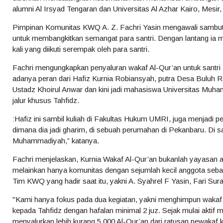
alumni Al Irsyad Tengaran dan Universitas Al Azhar Kairo, Mesir,
Pimpinan Komunitas KWQ A. Z. Fachri Yasin mengawali sambu
untuk membangkitkan semangat para santri. Dengan lantang ia m
kali yang diikuti serempak oleh para santri.
Fachri mengungkapkan penyaluran wakaf Al-Qur’an untuk santri 
adanya peran dari Hafiz Kurnia Robiansyah, putra Desa Buluh R
Ustadz Khoirul Anwar dan kini jadi mahasiswa Universitas Mu
jalur khusus Tahfidz.
:Hafiz ini sambil kuliah di Fakultas Hukum UMRI, juga menjadi p
dimana dia jadi gharim, di sebuah perumahan di Pekanbaru. Di sa
Muhammadiyah,” katanya.
Fachri menjelaskan, Kurnia Wakaf Al-Qur’an bukanlah yayasan
melainkan hanya komunitas dengan sejumlah kecil anggota seb
Tim KWQ yang hadir saat itu, yakni A. Syahrel F Yasin, Fari Sura
"Kami hanya fokus pada dua kegiatan, yakni menghimpun wakaf
kepada Tahfidz dengan hafalan minimal 2 juz. Sejak mulai aktif me
menyalurkan lebih kurang 5.000 Al-Qur’an dari ratusan pewakaf 