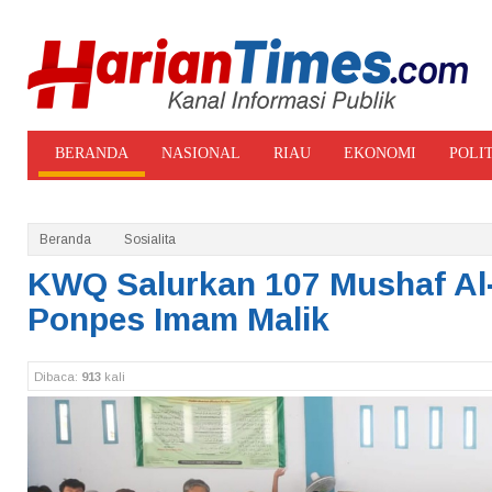
BERANDA
NASIONAL
RIAU
EKONOMI
POLI
ADVERTORIAL
GALERI FOTO
Beranda
Sosialita
KWQ Salurkan 107 Mushaf Al-
Ponpes Imam Malik
Dibaca:
913
kali