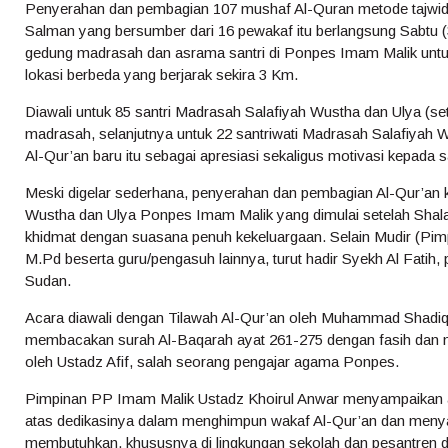
Penyerahan dan pembagian 107 mushaf Al-Quran metode tajwid 
Salman yang bersumber dari 16 pewakaf itu berlangsung Sabtu (
gedung madrasah dan asrama santri di Ponpes Imam Malik untuk p
lokasi berbeda yang berjarak sekira 3 Km.
Diawali untuk 85 santri Madrasah Salafiyah Wustha dan Ulya (s
madrasah, selanjutnya untuk 22 santriwati Madrasah Salafiyah
Al-Qur’an baru itu sebagai apresiasi sekaligus motivasi kepada sa
Meski digelar sederhana, penyerahan dan pembagian Al-Qur’an k
Wustha dan Ulya Ponpes Imam Malik yang dimulai setelah Shala
khidmat dengan suasana penuh kekeluargaan. Selain Mudir (Pim
M.Pd beserta guru/pengasuh lainnya, turut hadir Syekh Al Fatih,
Sudan.
Acara diawali dengan Tilawah Al-Qur’an oleh Muhammad Shadiq,
membacakan surah Al-Baqarah ayat 261-275 dengan fasih dan 
oleh Ustadz Afif, salah seorang pengajar agama Ponpes.
Pimpinan PP Imam Malik Ustadz Khoirul Anwar menyampaikan
atas dedikasinya dalam menghimpun wakaf Al-Qur’an dan meny
membutuhkan, khususnya di lingkungan sekolah dan pesantren d