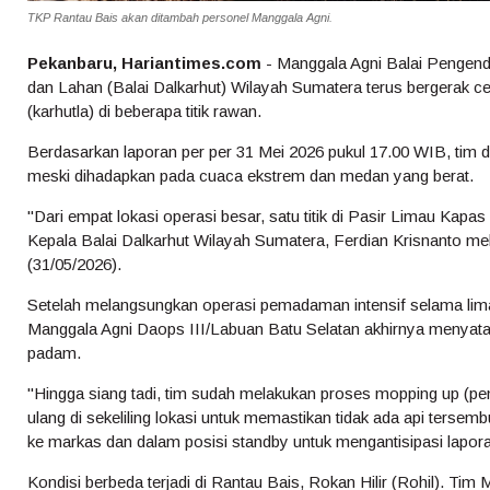
TKP Rantau Bais akan ditambah personel Manggala Agni.
Pekanbaru, Hariantimes.com
- Manggala Agni Balai Pengend
dan Lahan (Balai Dalkarhut) Wilayah Sumatera terus bergerak c
(karhutla) di beberapa titik rawan.
Berdasarkan laporan per per 31 Mei 2026 pukul 17.00 WIB, tim d
meski dihadapkan pada cuaca ekstrem dan medan yang berat.
"Dari empat lokasi operasi besar, satu titik di Pasir Limau Kapas
Kepala Balai Dalkarhut Wilayah Sumatera, Ferdian Krisnanto mela
(31/05/2026).
Setelah melangsungkan operasi pemadaman intensif selama lima h
Manggala Agni Daops III/Labuan Batu Selatan akhirnya menyata
padam.
"Hingga siang tadi, tim sudah melakukan proses mopping up (pem
ulang di sekeliling lokasi untuk memastikan tidak ada api tersembu
ke markas dan dalam posisi standby untuk mengantisipasi laporan
Kondisi berbeda terjadi di Rantau Bais, Rokan Hilir (Rohil). T