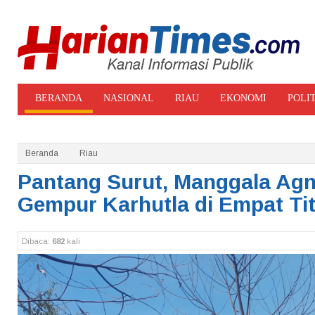
BERANDA
NASIONAL
RIAU
EKONOMI
POLI
ADVERTORIAL
GALERI FOTO
Beranda
Riau
Pantang Surut, Manggala Agn
Gempur Karhutla di Empat Ti
Dibaca:
682
kali