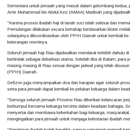
Sementara untuk jemaah yang masuk dalam gelombang kedua, p
Amir Muhammad bin Abdul Aziz (AMAA) Madinah yang dijadwalk
"Karena prosesi ibadah haji di tanah suci telah selesai dan mem
Pemulangan dilakukan secara bertahap berdasarkan kloter mela
selanjutnya dikoordinasikan oleh PPIH Daerah untuk kembali ke 
keterangan resminya.
Seluruh jemaah haji Riau dijadwalkan mendarat terlebih dahulu
bertindak sebagai debarkasi utama. Setelah tiba di Batam, para
masing-masing di Riau sesuai dengan jadwal yang telah disusun
(PPIH) Daerah.
Defizon juga menyampaikan doa dan harapan agar seluruh prose
serta para jemaah dapat kembali ke pelukan keluarga dalam kead
"Semoga seluruh jemaah Provinsi Riau diberikan kelancaran per
berkumpul bersama keluarga tercinta dalam keadaan bahagia. Se
menyertai dan membawa keberkahan bagi keluarga, masyarakat, 
mengingatkan para jemaah untuk menjaga kelestarian ibadah mer
"Perjalanan ibadah boleh berakhir, namun semangat menjadi hamba