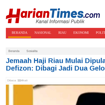
BERANDA
NASIONAL
RIAU
EKONOMI
POLI
ADVERTORIAL
GALERI FOTO
Beranda
Sosialita
Jemaah Haji Riau Mulai Dipul
Defizon: Dibagi Jadi Dua Ge
Dibaca:
1114
kali